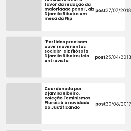
favor da redução da
maioridade penal’, diz
post
27/07/201
Djamila Ribeiro em
mesa da Flip
‘Partidos precisam
ouvir movimentos
sociais’, diz filósofa
Djamila Ribeiro; leia
post
25/04/201
entrevista
Coordenada por
Djamila Ribeiro,
coleção Feminismos
Plurais é a novidade
post
30/08/201
do Justificando