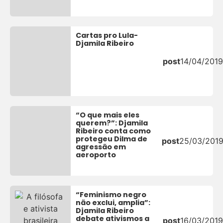
Cartas pro Lula-
Djamila Ribeiro
post
14/04/2019
“O que mais eles
querem?”: Djamila
Ribeiro conta como
protegeu Dilma de
post
25/03/201
agressão em
aeroporto
“Feminismo negro
não exclui, amplia”:
Djamila Ribeiro
debate ativismos a
post
16/03/2019