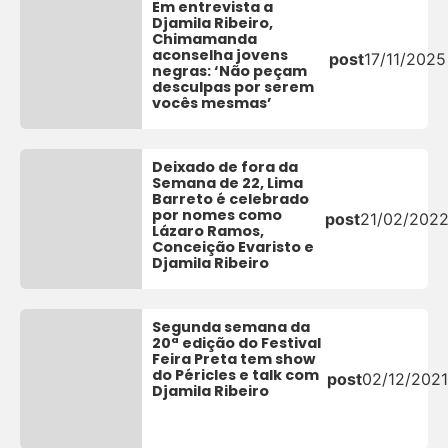
Em entrevista a
Djamila Ribeiro,
Chimamanda
aconselha jovens
post
17/11/2025
negras: ‘Não peçam
desculpas por serem
vocês mesmas’
Deixado de fora da
Semana de 22, Lima
Barreto é celebrado
por nomes como
post
21/02/202
Lázaro Ramos,
Conceição Evaristo e
Djamila Ribeiro
Segunda semana da
20ª edição do Festival
Feira Preta tem show
do Péricles e talk com
post
02/12/2021
Djamila Ribeiro