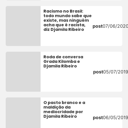
Racismo no Brasil:
todo mundo sabe que
existe, mas ninguém
acha que é racista,
post
07/06/202
diz Djamila Ribeiro
Roda de conversa
Grada Kilomba e
Djamila Ribeiro
post
05/07/201
O pacto branco e a
maldição da
mediocridade por
Djamila Ribeiro
post
06/05/201