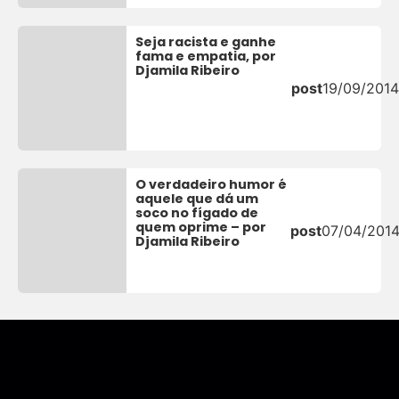
Seja racista e ganhe
fama e empatia, por
Djamila Ribeiro
post
19/09/2014
O verdadeiro humor é
aquele que dá um
soco no fígado de
quem oprime – por
post
07/04/201
Djamila Ribeiro