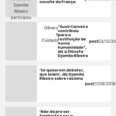
convite da França
“Sueli Carneiro
Gênero
contribuiu
e
para a
restituição de
Cuidado
post
03/12/20
nossa
humanidade”,
diz a filósofa
Djamila Ribeiro
‘Se quiserem debater,
que leiam’, diz Djamila
Ribeiro sobre racismo
post
11/08/2018
‘Não dá pra ser
feminista e ser a