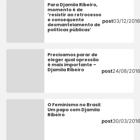
Para Djamila Ribeiro,
momento é de
‘resistir ao retrocesso
e consequente
post
03/12/2016
desmantelamento de
políticas públicas’
Precisamos parar de
eleger qual opressão
é mais importante –
Djamila Ribeiro
post
24/08/201
O Feminismo no Brasil:
Um papo com Djamila
Ribeiro
post
30/03/201