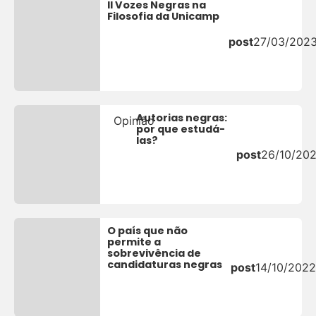
II Vozes Negras na
Filosofia da Unicamp
post
27/03/202
Autorias negras:
Opinião
por que estudá-
las?
post
26/10/20
O país que não
permite a
sobrevivência de
candidaturas negras
post
14/10/2022