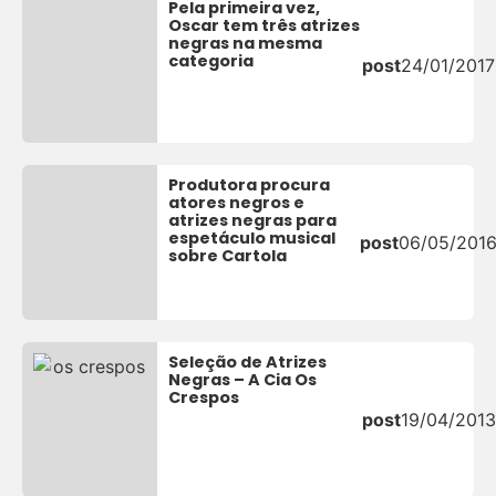
Pela primeira vez,
Oscar tem três atrizes
negras na mesma
categoria
post
24/01/2017
Produtora procura
atores negros e
atrizes negras para
espetáculo musical
post
06/05/201
sobre Cartola
Seleção de Atrizes
Negras – A Cia Os
Crespos
post
19/04/2013