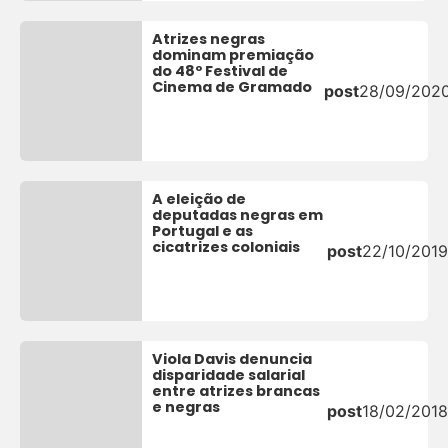
Atrizes negras
dominam premiação
do 48º Festival de
Cinema de Gramado
post
28/09/202
A eleição de
deputadas negras em
Portugal e as
cicatrizes coloniais
post
22/10/2019
Viola Davis denuncia
disparidade salarial
entre atrizes brancas
e negras
post
18/02/2018