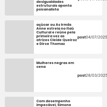
desigualdades
estruturais aponta
psicanalista
açúcar ou As Irmãs
Anne estreia no Itaú
Cultural e reúne pela
primeira vez as
post
04/07/202
atrizes Cleide Queiroz
e Dirce Thomaz
Mulheres negras em
cena
post
28/03/202
Com desempenho
impecável, Simone