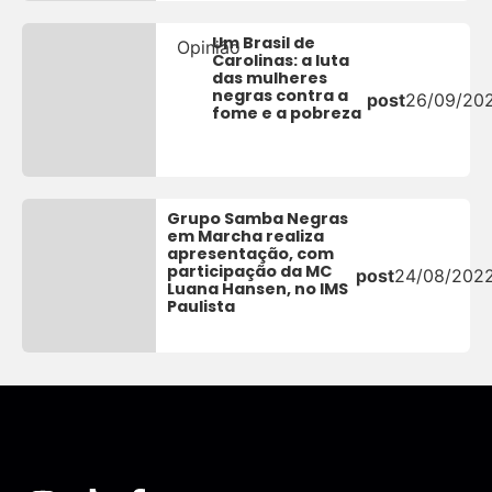
Um Brasil de
Opinião
Carolinas: a luta
das mulheres
negras contra a
post
26/09/20
fome e a pobreza
Grupo Samba Negras
em Marcha realiza
apresentação, com
participação da MC
post
24/08/202
Luana Hansen, no IMS
Paulista