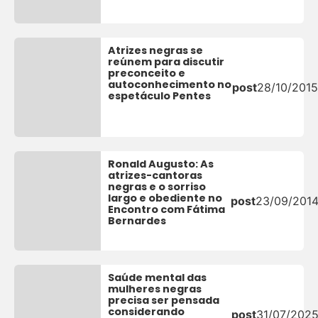
Atrizes negras se
reúnem para discutir
preconceito e
autoconhecimento no
post
28/10/2015
espetáculo Pentes
Ronald Augusto: As
atrizes-cantoras
negras e o sorriso
largo e obediente no
post
23/09/201
Encontro com Fátima
Bernardes
Saúde mental das
mulheres negras
precisa ser pensada
considerando
post
31/07/202