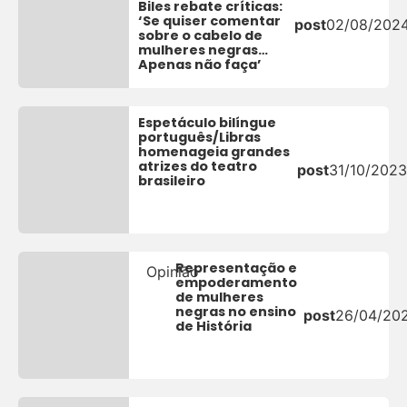
Biles rebate críticas:
‘Se quiser comentar
post
02/08/202
sobre o cabelo de
mulheres negras…
Apenas não faça’
Espetáculo bilíngue
português/Libras
homenageia grandes
atrizes do teatro
post
31/10/2023
brasileiro
Representação e
Opinião
empoderamento
de mulheres
negras no ensino
post
26/04/20
de História