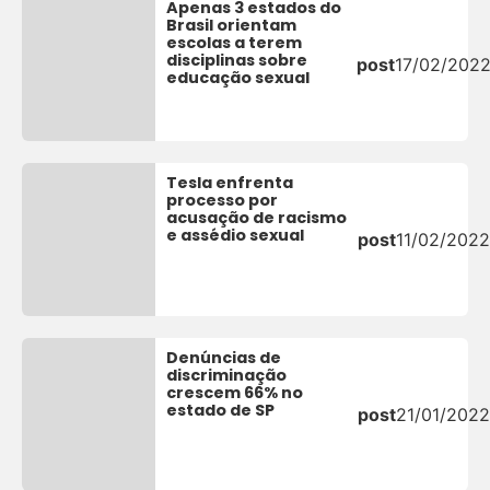
Apenas 3 estados do
Brasil orientam
escolas a terem
disciplinas sobre
post
17/02/202
educação sexual
Tesla enfrenta
processo por
acusação de racismo
e assédio sexual
post
11/02/2022
Denúncias de
discriminação
crescem 66% no
estado de SP
post
21/01/2022