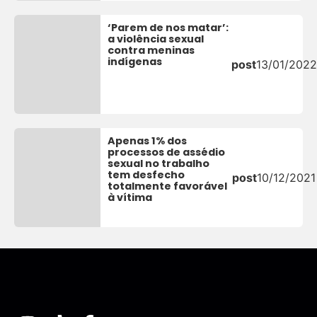
‘Parem de nos matar’:
a violência sexual
contra meninas
indígenas
post
13/01/2022
Apenas 1% dos
processos de assédio
sexual no trabalho
tem desfecho
post
10/12/2021
totalmente favorável
à vítima