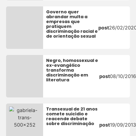
Governo quer
abrandar multa a
empresas que
pratiquem
post
26/02/202
discriminação racial e
de orientação sexual
Negro, homossexual e
ex-evangélico
transforma
discriminação em
post
08/10/2016
literatura
Transexual de 21 anos
comete suicídio e
reacende debate
sobre discriminação
post
19/09/2013