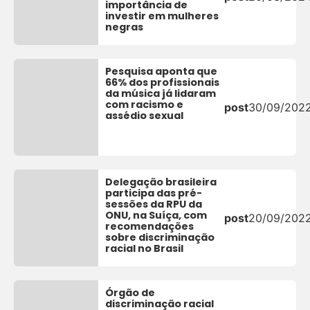
importância de
investir em mulheres
negras
Pesquisa aponta que
66% dos profissionais
da música já lidaram
com racismo e
post
30/09/202
assédio sexual
Delegação brasileira
participa das pré-
sessões da RPU da
ONU, na Suíça, com
post
20/09/202
recomendações
sobre discriminação
racial no Brasil
Órgão de
discriminação racial