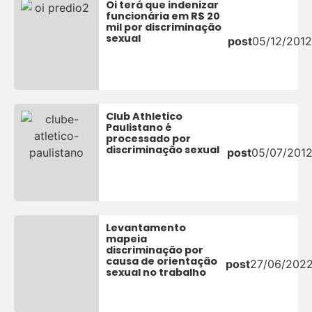
Oi terá que indenizar
funcionária em R$ 20
mil por discriminação
sexual
post
05/12/2012
Club Athletico
Paulistano é
processado por
discriminação sexual
post
05/07/201
Levantamento
mapeia
discriminação por
causa de orientação
post
27/06/202
sexual no trabalho