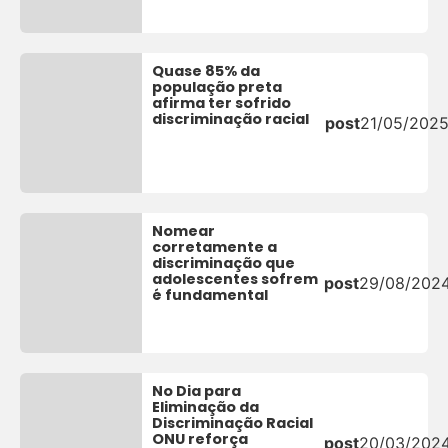
Quase 85% da
população preta
afirma ter sofrido
discriminação racial
post
21/05/202
Nomear
corretamente a
discriminação que
adolescentes sofrem
post
29/08/202
é fundamental
No Dia para
Eliminação da
Discriminação Racial
ONU reforça
post
20/03/202