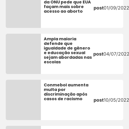
da ONU pede que EUA
façam mais sobre
post
01/09/202
acesso ao aborto
Ampla maioria
defende que
igualdade de gênero
e educação sexual
post
04/07/202
sejam abordadas nas
escolas
Conmebol aumenta
multa por
discriminação após
casos de racismo
post
10/05/202