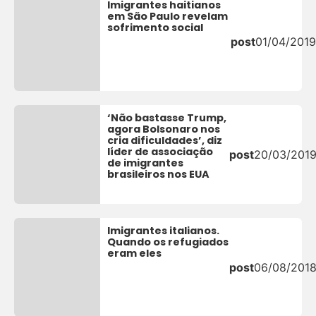
Imigrantes haitianos
em São Paulo revelam
sofrimento social
post
01/04/2019
‘Não bastasse Trump,
agora Bolsonaro nos
cria dificuldades’, diz
líder de associação
post
20/03/201
de imigrantes
brasileiros nos EUA
Imigrantes italianos.
Quando os refugiados
eram eles
post
06/08/201