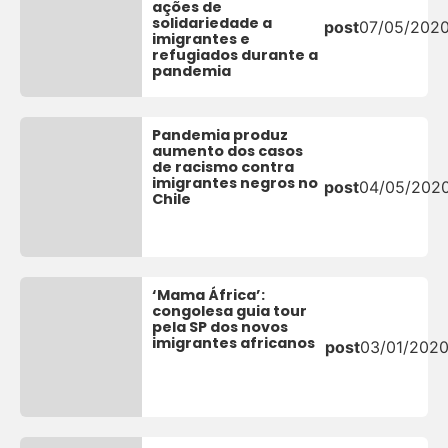
ações de
solidariedade a
post
07/05/202
imigrantes e
refugiados durante a
pandemia
Pandemia produz
aumento dos casos
de racismo contra
imigrantes negros no
post
04/05/202
Chile
‘Mama África’:
congolesa guia tour
pela SP dos novos
imigrantes africanos
post
03/01/202