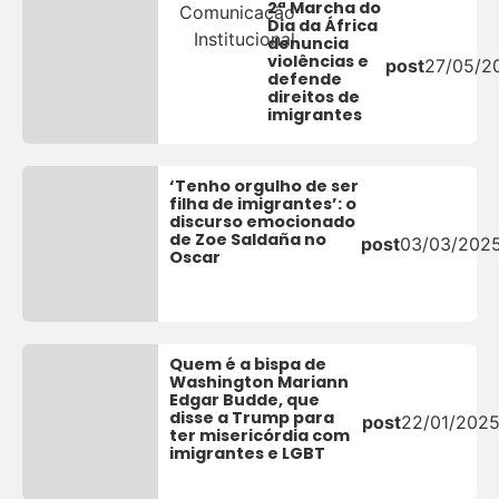
2ª Marcha do
Comunicação
Dia da África
Institucional
denuncia
violências e
post
27/05/2
defende
direitos de
imigrantes
‘Tenho orgulho de ser
filha de imigrantes’: o
discurso emocionado
de Zoe Saldaña no
post
03/03/202
Oscar
Quem é a bispa de
Washington Mariann
Edgar Budde, que
disse a Trump para
post
22/01/202
ter misericórdia com
imigrantes e LGBT