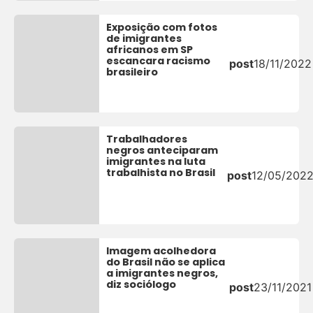
Exposição com fotos
de imigrantes
africanos em SP
escancara racismo
post
18/11/2022
brasileiro
Trabalhadores
negros anteciparam
imigrantes na luta
trabalhista no Brasil
post
12/05/202
Imagem acolhedora
do Brasil não se aplica
a imigrantes negros,
diz sociólogo
post
23/11/2021