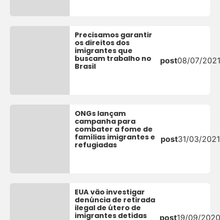
Precisamos garantir
os direitos dos
imigrantes que
buscam trabalho no
post
08/07/202
Brasil
ONGs lançam
campanha para
combater a fome de
famílias imigrantes e
post
31/03/2021
refugiadas
EUA vão investigar
denúncia de retirada
ilegal de útero de
imigrantes detidas
post
19/09/202