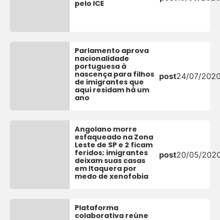
pelo ICE
Parlamento aprova
nacionalidade
portuguesa à
nascença para filhos
post
24/07/202
de imigrantes que
aqui residam há um
ano
Angolano morre
esfaqueado na Zona
Leste de SP e 2 ficam
feridos; imigrantes
post
20/05/202
deixam suas casas
em Itaquera por
medo de xenofobia
Plataforma
colaborativa reúne