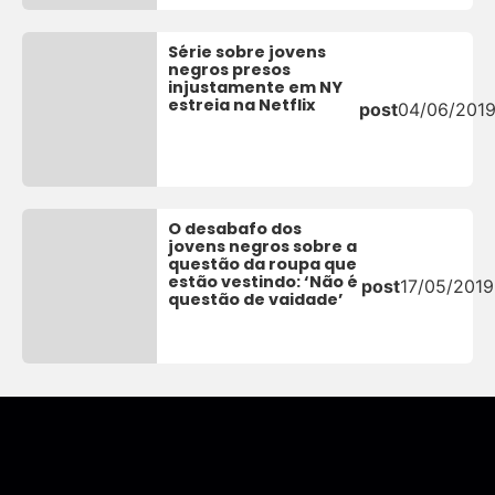
Série sobre jovens
negros presos
injustamente em NY
estreia na Netflix
post
04/06/201
O desabafo dos
jovens negros sobre a
questão da roupa que
estão vestindo: ‘Não é
post
17/05/2019
questão de vaidade’