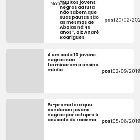
“Muitos jovens
Notícia
negros da luta
não sabem que
suas pautas são
post
20/02/20
as mesmas de
Abdias há 40
anos”, diz André
Rodrigues
4 em cada 10 jovens
negros não
terminaram o ensino
médio
post
02/09/201
Ex-promotora que
condenou jovens
negros por estupro é
acusada de racismo
post
05/06/201