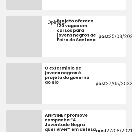
Projeto oferece
Opinião
120 vagas em
cursos para
jovens negros de
post
25/08/20
Feira de Santana
O extermínio de
jovens negros é
projeto do governo
do Rio
post
27/05/202
ANPSINEP promove
campanha “A
Juventude Negra
quer viver” em defesa
post
27/08/202