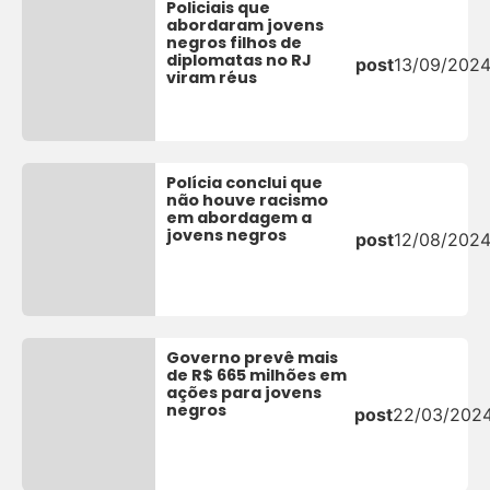
Policiais que
abordaram jovens
negros filhos de
diplomatas no RJ
post
13/09/202
viram réus
Polícia conclui que
não houve racismo
em abordagem a
jovens negros
post
12/08/202
Governo prevê mais
de R$ 665 milhões em
ações para jovens
negros
post
22/03/202