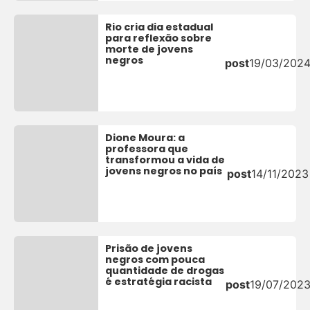
Rio cria dia estadual
para reflexão sobre
morte de jovens
negros
post
19/03/202
Dione Moura: a
professora que
transformou a vida de
jovens negros no país
post
14/11/2023
Prisão de jovens
negros com pouca
quantidade de drogas
é estratégia racista
post
19/07/202