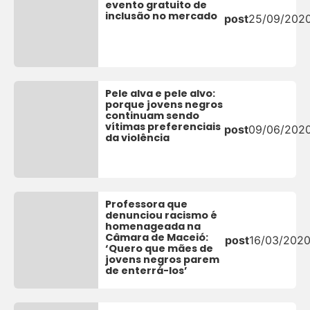
evento gratuito de
inclusão no mercado
post
25/09/202
Pele alva e pele alvo:
porque jovens negros
continuam sendo
vítimas preferenciais
post
09/06/202
da violência
Professora que
denunciou racismo é
homenageada na
Câmara de Maceió:
post
16/03/202
‘Quero que mães de
jovens negros parem
de enterrá-los’