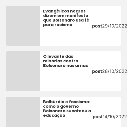
Evangélicos negros
dizem em manifesto
que Bolsonaro usa fé
para racismo
post
29/10/202
O levante das
minorias contra
Bolsonaro nas urnas
post
28/10/202
Balbúrdia e fascismo:
como o governo
Bolsonaro sucateou a
educação
post
14/10/2022