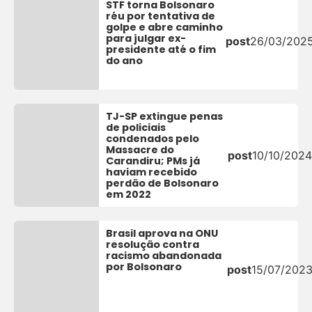
STF torna Bolsonaro
réu por tentativa de
golpe e abre caminho
para julgar ex-
post
26/03/202
presidente até o fim
do ano
TJ-SP extingue penas
de policiais
condenados pelo
Massacre do
post
10/10/2024
Carandiru; PMs já
haviam recebido
perdão de Bolsonaro
em 2022
Brasil aprova na ONU
resolução contra
racismo abandonada
por Bolsonaro
post
15/07/202