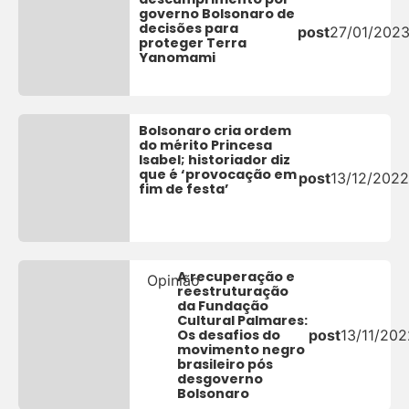
governo Bolsonaro de
decisões para
post
27/01/202
proteger Terra
Yanomami
Bolsonaro cria ordem
do mérito Princesa
Isabel; historiador diz
que é ‘provocação em
post
13/12/2022
fim de festa’
A recuperação e
Opinião
reestruturação
da Fundação
Cultural Palmares:
Os desafios do
post
13/11/202
movimento negro
brasileiro pós
desgoverno
Bolsonaro