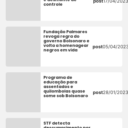
post
17/04/202
controle
Fundação Palmares
revoga regra do
governo Bolsonaro e
volta a homenagear
post
05/04/202
negros em vida
Programa de
educação para
assentados e
quilombolas quase
post
28/01/202
some sob Bolsonaro
STF detecta
descumprimento por