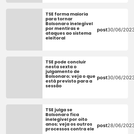
TSE forma maioria
para tornar
Bolsonaro inelegível
por mentiras e
post
30/06/202
ataques ao sistema
eleitoral
TSE pode concluir
nesta sexta o
julgamento de
Bolsonaro; veja o que
post
30/06/202
está previsto para a
sessão
TSE julga se
Bolsonaro fica
inelegível por oito
anos; veja os outros
post
28/06/202
processos contra ele