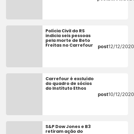
Polícia Civil do RS
indicia seis pessoas
pela morte de Beto
Freitas no Carrefour
post
12/12/2020
Carrefour é excluído
do quadro de sócios
do Instituto Ethos
post
10/12/2020
S&P Dow Jones e B3
retiram ação do