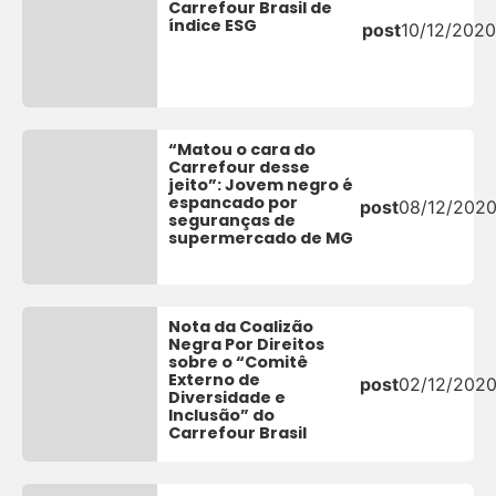
Carrefour Brasil de
índice ESG
post
10/12/2020
“Matou o cara do
Carrefour desse
jeito”: Jovem negro é
espancado por
post
08/12/202
seguranças de
supermercado de MG
Nota da Coalizão
Negra Por Direitos
sobre o “Comitê
Externo de
post
02/12/202
Diversidade e
Inclusão” do
Carrefour Brasil