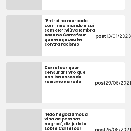
‘Entrei no mercado
com meu marido e saí
sem ele’: viúva lembra
caso no Carrefour
post
13/01/2023
que enrijeceu lei
contra racismo
Carrefour quer
censurar livro que
analisa casos de
racismo na rede
post
29/06/202
‘Não negociamos a
vida de pessoas
negras’, diz jurista
sobre Carrefour
post
25/06/202