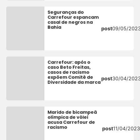
Seguranças do
Carrefour espancam
casal de negros na
Bahia
post
09/05/202
Carrefour: após o
caso Beto Freitas,
casos de racismo
expõem Comitê de
post
30/04/202
Diversidade da marca
Marido de bicampeã
olímpica de vôlei
acusa Carrefour de
racismo
post
11/04/2023