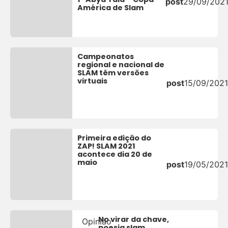
post
29/09/202
América de Slam
Campeonatos
regional e nacional de
SLAM têm versões
virtuais
post
15/09/2021
Primeira edição do
ZAP! SLAM 2021
acontece dia 20 de
maio
post
19/05/2021
No virar da chave,
Opinião
poesia slam