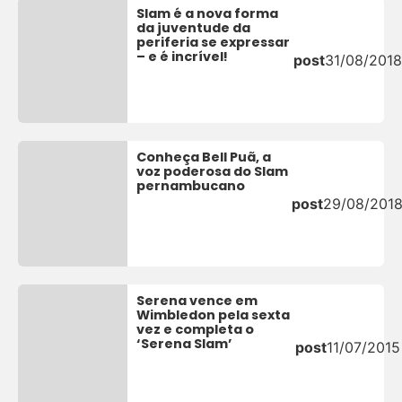
Slam é a nova forma
da juventude da
periferia se expressar
– e é incrível!
post
31/08/2018
Conheça Bell Puã, a
voz poderosa do Slam
pernambucano
post
29/08/201
Serena vence em
Wimbledon pela sexta
vez e completa o
‘Serena Slam’
post
11/07/2015