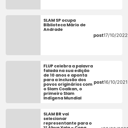
SLAM SP ocupa
Biblioteca Mário de
Andrade
post
17/10/2022
FLUP celebra a palavra
falada na sua edição
de 10 anos e aponta
para a inclusão dos
post
16/10/2021
povos originários com
o Slam Coalkan, o
primeiro Slam
Indígena Mundial
SLAM BR vai
selecionar
representante para o
1º Abya Yala – Copa