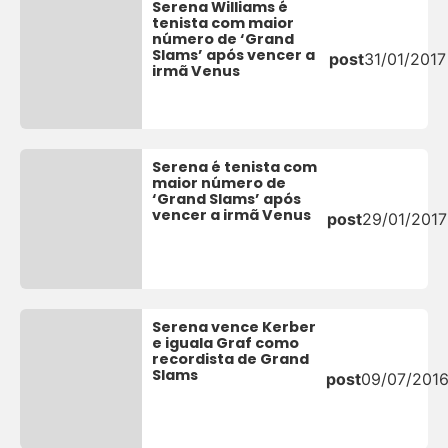
Serena Williams é
tenista com maior
número de ‘Grand
Slams’ após vencer a
post
31/01/2017
irmã Venus
Serena é tenista com
maior número de
‘Grand Slams’ após
vencer a irmã Venus
post
29/01/2017
Serena vence Kerber
e iguala Graf como
recordista de Grand
Slams
post
09/07/201