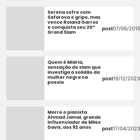
Serena sofre com
Safarova e gripe, mas
vence Roland Garros
e conquista seu 20º
post
07/06/201
Grand Slam
Quem é Midria,
sensação do slam que
investiga a solidão da
mulher negra na
post
19/12/2023
poesia
Morre o pianista
Ahmad Jamal, grande
influenciador de Miles
Davis, aos 92 anos
post
17/04/202