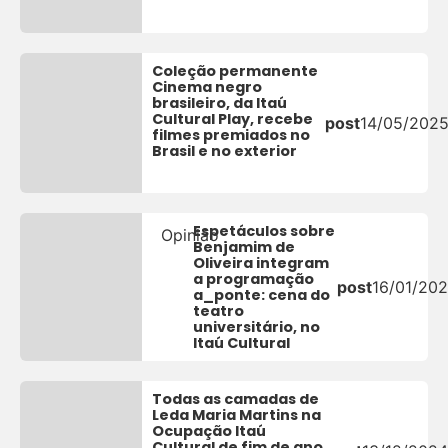
Coleção permanente
Cinema negro
brasileiro, da Itaú
Cultural Play, recebe
post
14/05/202
filmes premiados no
Brasil e no exterior
Espetáculos sobre
Opinião
Benjamim de
Oliveira integram
a programação
post
16/01/20
a_ponte: cena do
teatro
universitário, no
Itaú Cultural
Todas as camadas de
Leda Maria Martins na
Ocupação Itaú
Cultural de fim de ano