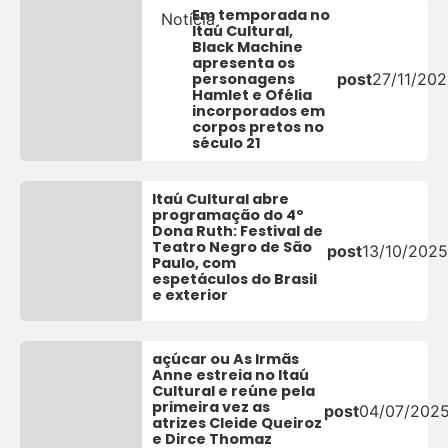
Em temporada no
Notícia
Itaú Cultural,
Black Machine
apresenta os
personagens
post
27/11/20
Hamlet e Ofélia
incorporados em
corpos pretos no
século 21
Itaú Cultural abre
programação do 4º
Dona Ruth: Festival de
Teatro Negro de São
post
13/10/2025
Paulo, com
espetáculos do Brasil
e exterior
açúcar ou As Irmãs
Anne estreia no Itaú
Cultural e reúne pela
primeira vez as
post
04/07/202
atrizes Cleide Queiroz
e Dirce Thomaz