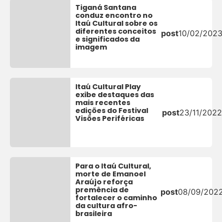
Tiganá Santana
conduz encontro no
Itaú Cultural sobre os
diferentes conceitos
post
10/02/202
e significados da
imagem
Itaú Cultural Play
exibe destaques das
mais recentes
edições do Festival
post
23/11/2022
Visões Periféricas
Para o Itaú Cultural,
morte de Emanoel
Araújo reforça
premência de
post
08/09/202
fortalecer o caminho
da cultura afro-
brasileira