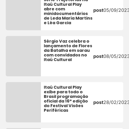
Itaú Cultural Play
abre com
post
05/09/202
minidocumentários
de Leda Maria Martins
e Léa Garcia
Sérgio Vaz celebra o
lançamento de Flores
da Batalha em sarau
com convidados no
post
08/05/202
Itaú Cultural
Itaú Cultural Play
exibe para todo o
Brasil programação
oficial da 16ª edição
post
28/02/202
do Festival Visões
Periféricas