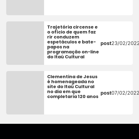
Trajetória circense e
o ofício de quem faz
rir conduzem
espetáculos e bate-
post
23/02/202
papos na
programação on-line
do Itaú Cultural
Clementina de Jesus
é homenageada no
site do Itaú Cultural
no dia em que
post
07/02/202
completaria 120 anos