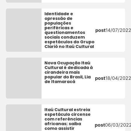
Identidade e
opressão de
populações
periféricas e
post
14/07/202
questionamentos
sociais conduzem
espetáculos do Grupo
Clariô no Itaú Cultural
Nova Ocupação Itaú
Cultural é dedicada à
cirandeira mais
popular do Brasil, Lia
post
18/04/202
de Itamaracá
Itaú Cultural estreia
espetáculo circense
com referências
africanas; saiba
post
06/03/202
como assistir