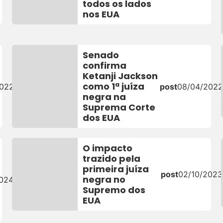
todos os lados
nos EUA
Senado
confirma
Ketanji Jackson
como 1ª juíza
2022
post
08/04/202
negra na
Suprema Corte
dos EUA
O impacto
trazido pela
primeira juíza
post
02/10/2023
negra no
2024
Supremo dos
EUA