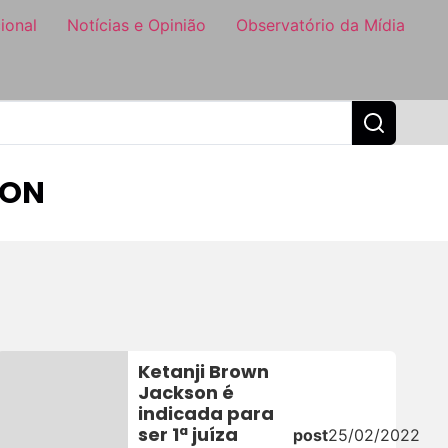
ional
Notícias e Opinião
Observatório da Mídia
SON
Ketanji Brown
Jackson é
indicada para
2
ser 1ª juíza
post
25/02/2022