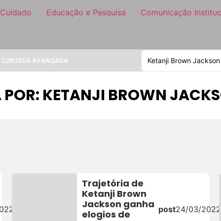
 Cuidado
Educação e Pesquisa
Comunicação Instituc
BUSCA AVANÇADA
A POR: KETANJI BROWN JACK
Trajetória de
Ketanji Brown
Jackson ganha
2022
post
24/03/202
elogios de