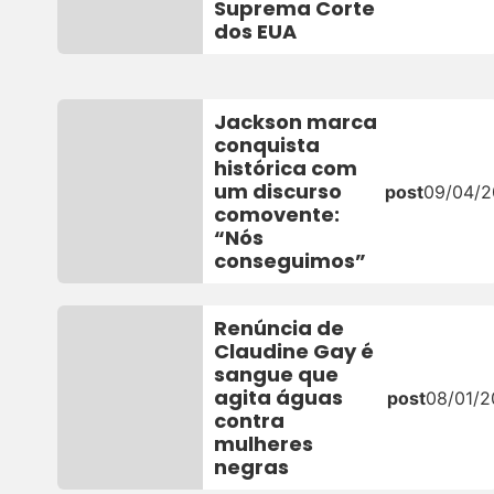
Suprema Corte
dos EUA
Jackson marca
conquista
histórica com
um discurso
post
09/04/
comovente:
“Nós
conseguimos”
Renúncia de
Claudine Gay é
sangue que
agita águas
post
08/01/
contra
mulheres
negras