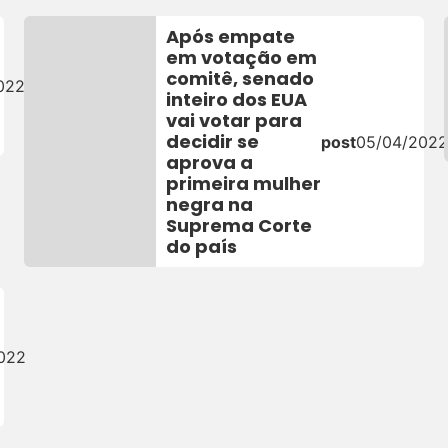
Após empate
em votação em
comitê, senado
022
inteiro dos EUA
vai votar para
decidir se
post
05/04/202
aprova a
primeira mulher
negra na
Suprema Corte
do país
022