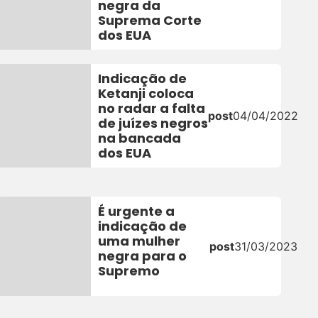
negra da
Suprema Corte
dos EUA
Indicação de
Ketanji coloca
no radar a falta
post
04/04/2022
de juízes negros
2
na bancada
dos EUA
É urgente a
indicação de
uma mulher
post
31/03/2023
negra para o
Supremo