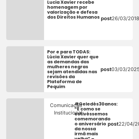
Lucia Xavier recebe
homenagem por
valorização e defesa
dos Direitos Humanos
post
26/03/201
Por e para TODAS:
Lúcia Xavier quer que
as demandas das
mulheres negras
post
03/03/202
sejam atendidas nas
revisões da
Plataforma de
Pequim
#Geledés30anos:
Comunicação
“É como se
Institucional
estivéssemos
comemorando
o aniversário
post
22/04/2
da nossa
irmã mais
velha” –