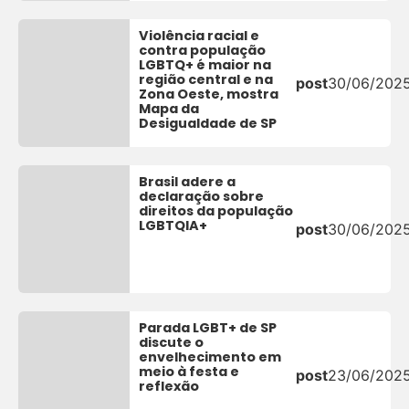
Violência racial e
contra população
LGBTQ+ é maior na
região central e na
post
30/06/202
Zona Oeste, mostra
Mapa da
Desigualdade de SP
Brasil adere a
declaração sobre
direitos da população
LGBTQIA+
post
30/06/202
Parada LGBT+ de SP
discute o
envelhecimento em
meio à festa e
post
23/06/202
reflexão