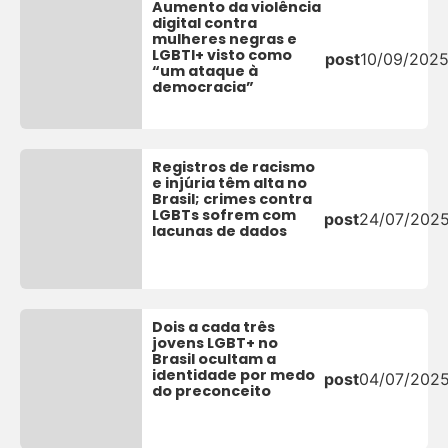
Aumento da violência
digital contra
mulheres negras e
LGBTI+ visto como
post
10/09/202
“um ataque à
democracia”
Registros de racismo
e injúria têm alta no
Brasil; crimes contra
LGBTs sofrem com
post
24/07/202
lacunas de dados
Dois a cada três
jovens LGBT+ no
Brasil ocultam a
identidade por medo
post
04/07/202
do preconceito