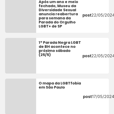
Após um ano e meio
fechado, Museu da
Diversidade Sexual
anuncia reabertura
post
22/05/202
para semana da
Parada do Orgulho
LGBT+ de SP
1ª Parada Negra LGBT
de BH acontece no
próximo sábado
(25/5)
post
22/05/202
O mapa da LGBTfobia
em São Paulo
post
17/05/202