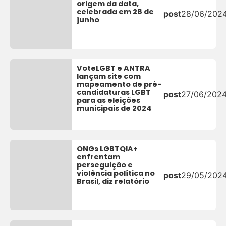
origem da data,
celebrada em 28 de
post
28/06/202
junho
VoteLGBT e ANTRA
lançam site com
mapeamento de pré-
candidaturas LGBT
post
27/06/202
para as eleições
municipais de 2024
ONGs LGBTQIA+
enfrentam
perseguição e
violência política no
post
29/05/202
Brasil, diz relatório