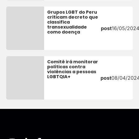
Grupos LGBT do Peru
criticam decreto que
classifica
transexualidade
post
16/05/202
como doença
Comitê irá monitorar
políticas contra
violências a pessoas
LGBTQIA+
post
08/04/202