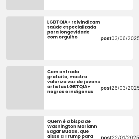
LGBTQIA+ reivindicam
saúde especializada
para longevidade
com orgulho
post
03/06/202
Com entrada
gratuita, mostra
valoriza voz de jovens
artistas LGBTQIA+
post
26/03/202
negros e indígenas
Quem é a bispa de
Washington Mariann
Edgar Budde, que
disse a Trump para
post
22/01/202