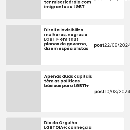
ter misericórdia com
imigrantes e LGBT
Direita invisibiliza
mulheres, negros e
LGBTI+ em seus
planos de governo,
post
22/09/202
dizem especialistas
Apenas duas capitais
têm as políticas
básicas para LGBTI+
post
10/08/202
Dia do Orgulho
LGBTQIA+: conheça a