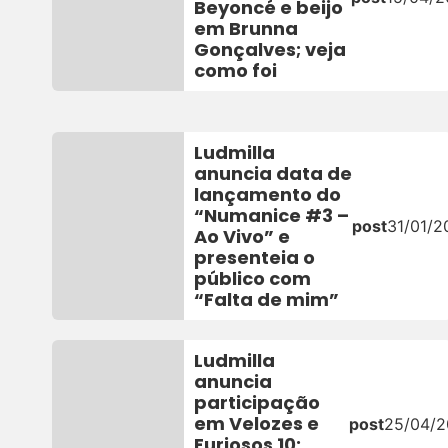
Beyoncé e beijo
em Brunna
Gonçalves; veja
como foi
Ludmilla
anuncia data de
lançamento do
“Numanice #3 –
post
31/01/2
Ao Vivo” e
presenteia o
público com
“Falta de mim”
Ludmilla
anuncia
participação
em Velozes e
post
25/04/
Furiosos 10: