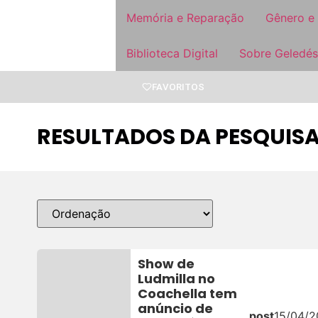
Memória e Reparação
Gênero e
Biblioteca Digital
Sobre Geledés
FAVORITOS
RESULTADOS DA PESQUISA
Show de
Ludmilla no
Coachella tem
anúncio de
post
15/04/