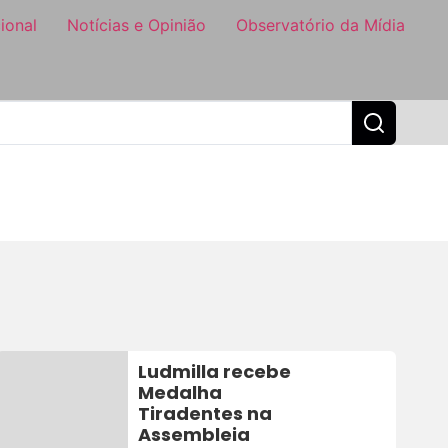
ional
Notícias e Opinião
Observatório da Mídia
Ludmilla recebe
Medalha
Tiradentes na
Assembleia