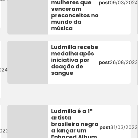
mulheres que
post
09/03/202
venceram
preconceitos no
mundo da
música
Ludmilla recebe
medalha após
iniciativa por
post
26/08/202
doação de
024
sangue
Ludmilla é a 1ª
artista
brasileira negra
post
31/03/2023
a lançar um
2023
Enhaced Album