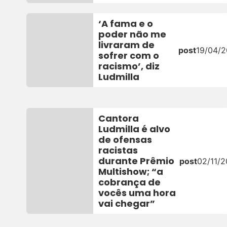
‘A fama e o
poder não me
livraram de
post
19/04/2
sofrer com o
racismo’, diz
Ludmilla
Cantora
Ludmilla é alvo
de ofensas
racistas
durante Prêmio
post
02/11/2
Multishow; “a
cobrança de
vocês uma hora
vai chegar”