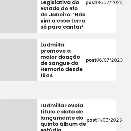
Legislativa do
4
post
08/02/2024
Estado do Rio
de Janeiro: ‘Não
vim a essa terra
só para cantar’
Ludmilla
promove a
maior doação
3
post
06/07/2023
de sangue do
Hemorio desde
1944
Ludmilla revela
título e data de
lançamento do
post
11/03/2023
quinto álbum de
estúdio