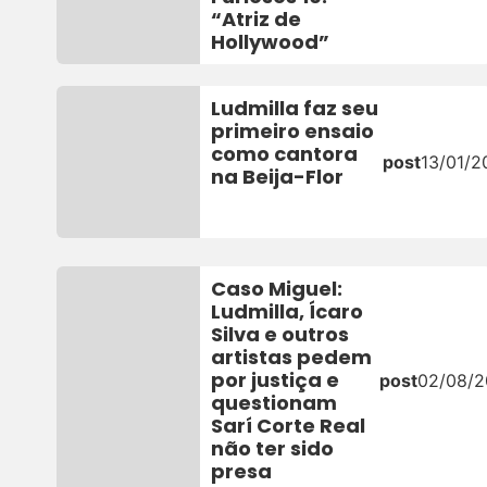
“Atriz de
Hollywood”
Ludmilla faz seu
primeiro ensaio
como cantora
post
13/01/2
na Beija-Flor
Caso Miguel:
Ludmilla, Ícaro
Silva e outros
artistas pedem
por justiça e
post
02/08/
questionam
Sarí Corte Real
não ter sido
presa