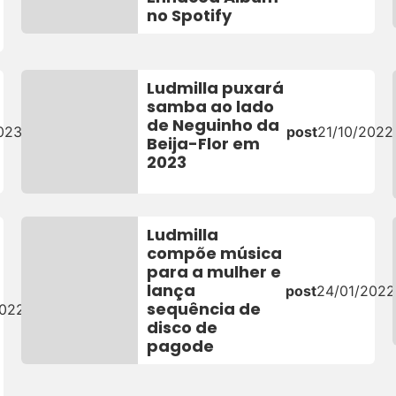
no Spotify
Ludmilla puxará
samba ao lado
de Neguinho da
023
post
21/10/2022
Beija-Flor em
2023
Ludmilla
compõe música
para a mulher e
lança
post
24/01/2022
sequência de
2022
disco de
pagode