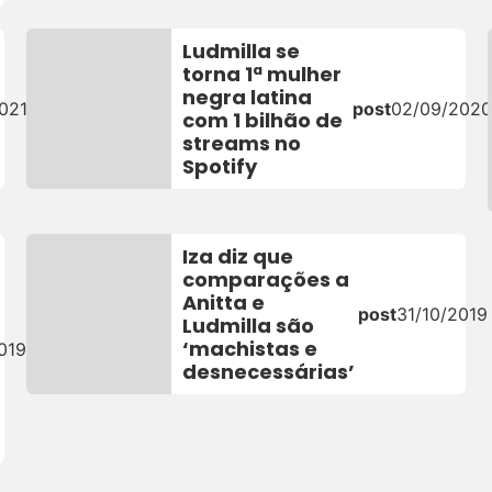
Ludmilla se
torna 1ª mulher
negra latina
021
post
02/09/202
com 1 bilhão de
streams no
Spotify
Iza diz que
comparações a
Anitta e
post
31/10/2019
Ludmilla são
‘machistas e
019
desnecessárias’