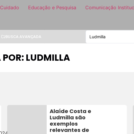
 Cuidado
Educação e Pesquisa
Comunicação Instituc
BUSCA AVANÇADA
 POR: LUDMILLA
Alaíde Costa e
Ludmilla são
exemplos
relevantes de
2024