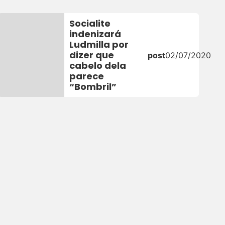
Socialite
indenizará
Ludmilla por
0
dizer que
post
02/07/2020
cabelo dela
parece
“Bombril”