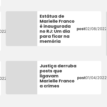
Estátua de
Marielle Franco
é inaugurada
post
02/08/202
no RJ: Um dia
2022
para ficar na
memória
Justiça derruba
posts que
ligavam
post
01/04/2022
2022
Marielle Franco
a crimes