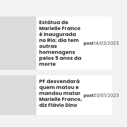
Estátua de
Marielle Franco
é inaugurada
no Rio; dia tem
post
14/03/2023
outras
homenagens
pelos 5 anos da
morte
PF desvendará
quem matou e
mandou matar
post
03/01/2023
3
Marielle Franco,
diz Flávio Dino