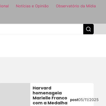
ional
Notícias e Opinião
Observatório da Mídia
Harvard
homenageia
Marielle Franco
post
05/11/2025
26
com a Medalha