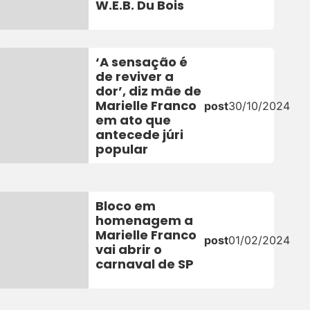
W.E.B. Du Bois
‘A sensação é
de reviver a
dor’, diz mãe de
Marielle Franco
post
30/10/2024
25
em ato que
antecede júri
popular
Bloco em
homenagem a
Marielle Franco
post
01/02/2024
vai abrir o
4
carnaval de SP