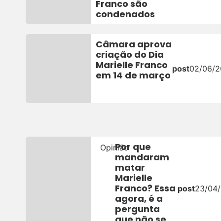
Franco são
condenados
Câmara aprova
criação do Dia
Marielle Franco
post
02/06/
em 14 de março
Por que
Opinião
mandaram
matar
Marielle
Franco? Essa
post
23/04
agora, é a
pergunta
que não se