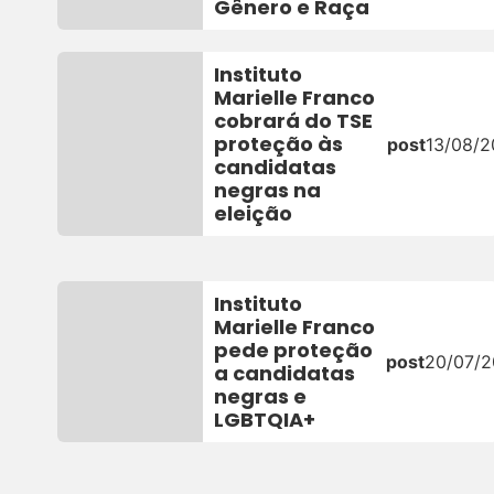
Gênero e Raça
Instituto
Marielle Franco
cobrará do TSE
proteção às
post
13/08/
candidatas
negras na
eleição
Instituto
Marielle Franco
pede proteção
post
20/07/
a candidatas
negras e
LGBTQIA+