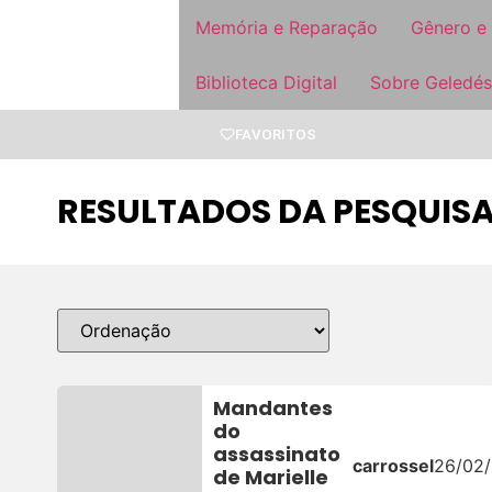
Memória e Reparação
Gênero e
Biblioteca Digital
Sobre Geledés
FAVORITOS
RESULTADOS DA PESQUISA
Mandantes
do
assassinato
carrossel
26/02
de Marielle