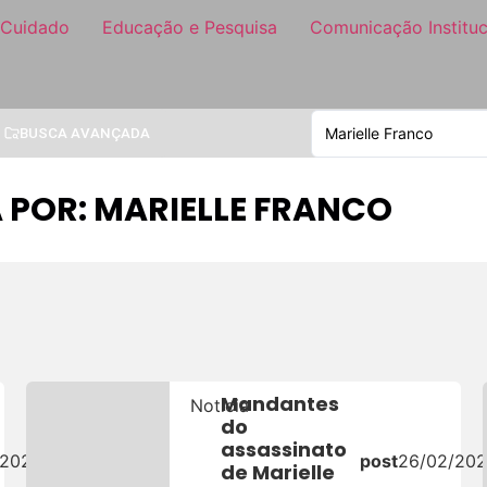
 Cuidado
Educação e Pesquisa
Comunicação Instituc
BUSCA AVANÇADA
 POR: MARIELLE FRANCO
Mandantes
Notícia
do
assassinato
/2026
post
26/02/20
de Marielle