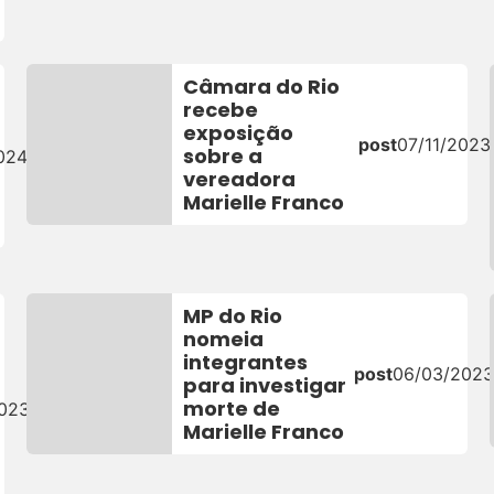
Câmara do Rio
recebe
exposição
post
07/11/2023
sobre a
024
vereadora
Marielle Franco
MP do Rio
nomeia
integrantes
post
06/03/202
para investigar
morte de
2023
Marielle Franco