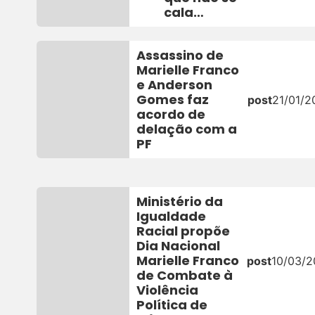
cala…
Assassino de
Marielle Franco
e Anderson
Gomes faz
post
21/01/2
acordo de
delação com a
PF
Ministério da
Igualdade
Racial propõe
Dia Nacional
Marielle Franco
post
10/03/
de Combate à
Violência
Política de