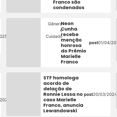
Franco são
condenados
Neon
Gênero
Cunha
e
recebe
2025
Cuidado
menção
post
01/04/20
honrosa
do Prêmio
Marielle
Franco
STF homologa
acordo de
delação de
Ronnie Lessa no
post
20/03/202
caso Marielle
/2024
Franco, anuncia
Lewandowski