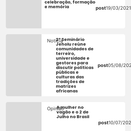
celebração, formação
e memória
post
19/03/2021
2º Seminário
Notícia
Jeholu reúne
comunidades de
terreiro,
universidade e
gestores para
post
05/08/20
discutir políticas
públicas e
culturas das
tradições de
matrizes
africanas
A mulher no
Opinião
vagão e o 2 de
Julho no Brasil
post
10/07/20