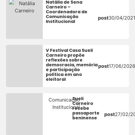
Natália de Sena
Carneiro –
Coordenadora de
Comunicação
post
30/04/202
Institucional
V Festival Casa Sueli
Carneiro propõe
reflexões sobre
democracia, memória
post
17/06/202
e participação
política em ano
eleitoral
Sueli
Comunicação
Carneiro
Institucional
recebe
passaporte
post
27/02/2
beninense