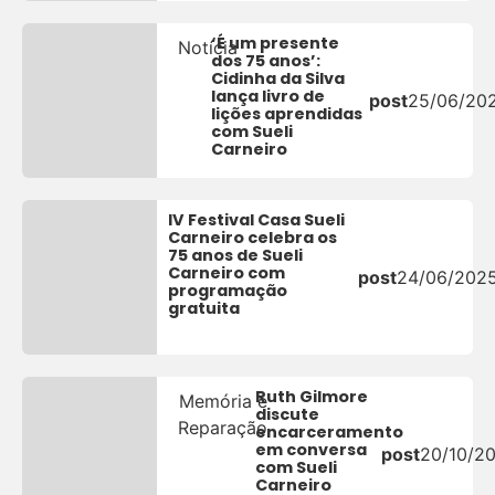
‘É um presente
Notícia
dos 75 anos’:
Cidinha da Silva
lança livro de
post
25/06/20
lições aprendidas
com Sueli
Carneiro
IV Festival Casa Sueli
Carneiro celebra os
75 anos de Sueli
Carneiro com
post
24/06/202
programação
gratuita
Ruth Gilmore
Memória e
discute
Reparação
encarceramento
em conversa
post
20/10/2
com Sueli
Carneiro