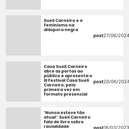
Sueli Carneiro e o
feminismo na
diáspora negra
post
27/06/202
Casa Sueli Carneiro
abre as portas ao
público e apresenta o
III Festival Casa Sueli
post
20/06/202
Carneiro, pela
primeira vez em
formato presencial
‘Nunca esteve tão
atual’: Sueli Carneiro
fala de livro sobre
racialidade
post
16/03/202