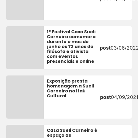
1º Festival Casa Sueli
Carneiro comemora
durante o mês de
junho os 72 anos da
post
03/06/202
filósofa e ativista
com eventos
presenciais e online
Exposição presta
homenagem a Sueli
Carneiro no Itaú
Cultural
post
04/09/202
Casa Sueli Carneiro é
espaço de