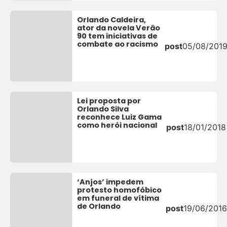
Orlando Caldeira,
ator da novela Verão
90 tem iniciativas de
combate ao racismo
post
05/08/201
Lei proposta por
Orlando Silva
reconhece Luiz Gama
como herói nacional
post
18/01/2018
‘Anjos’ impedem
protesto homofóbico
em funeral de vítima
de Orlando
post
19/06/2016