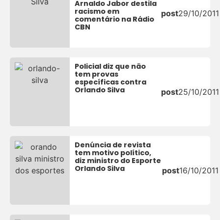
Arnaldo Jabor destila
racismo em
post
29/10/2011
comentário na Rádio
CBN
Policial diz que não
tem provas
específicas contra
Orlando Silva
post
25/10/2011
Denúncia de revista
tem motivo político,
diz ministro do Esporte
Orlando Silva
post
16/10/2011