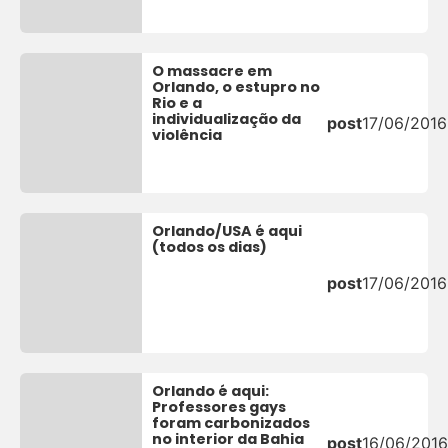
O massacre em
Orlando, o estupro no
Rio e a
individualização da
post
17/06/2016
violência
Orlando/USA é aqui
(todos os dias)
post
17/06/2016
Orlando é aqui:
Professores gays
foram carbonizados
no interior da Bahia
post
16/06/2016