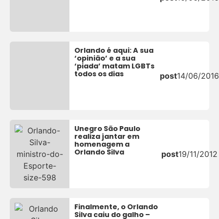
Orlando é aqui: A sua
‘opinião’ e a sua
‘piada’ matam LGBTs
todos os dias
post
14/06/2016
Unegro São Paulo
realiza jantar em
homenagem a
Orlando Silva
post
19/11/2012
Finalmente, o Orlando
Silva caiu do galho –