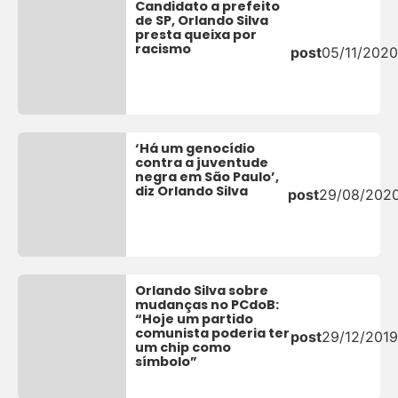
Candidato a prefeito
de SP, Orlando Silva
presta queixa por
racismo
post
05/11/2020
‘Há um genocídio
contra a juventude
negra em São Paulo’,
diz Orlando Silva
post
29/08/202
Orlando Silva sobre
mudanças no PCdoB:
“Hoje um partido
comunista poderia ter
post
29/12/2019
um chip como
símbolo”