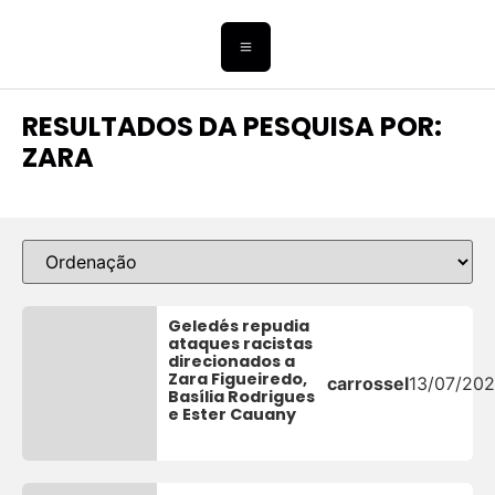
RESULTADOS DA PESQUISA POR:
ZARA
Geledés repudia
ataques racistas
direcionados a
Zara Figueiredo,
carrossel
13/07/20
Basília Rodrigues
e Ester Cauany