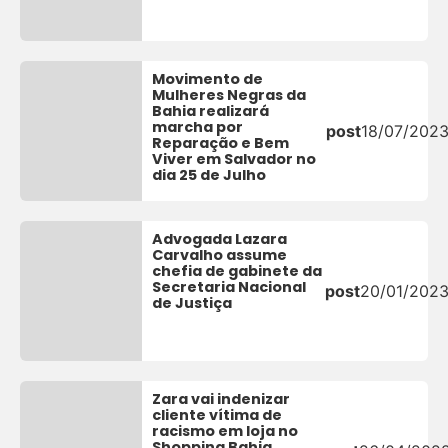
Movimento de
Mulheres Negras da
Bahia realizará
marcha por
post
18/07/202
Reparação e Bem
Viver em Salvador no
dia 25 de Julho
Advogada Lazara
Carvalho assume
chefia de gabinete da
Secretaria Nacional
post
20/01/202
de Justiça
Zara vai indenizar
cliente vítima de
racismo em loja no
Shopping Bahia