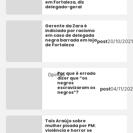
em Fortaleza, diz
delegado-geral
Gerente da Zara é
indiciado por racismo
em caso de delegada
negra barrada em loja
post
20/10/2021
de Fortaleza
Por que é errado
Opinião
dizer que “os
negros
escravizaram os
post
04/11/20
negros”?
Taís Araújo sobre
mulher pisada por PM:
violência e horror se