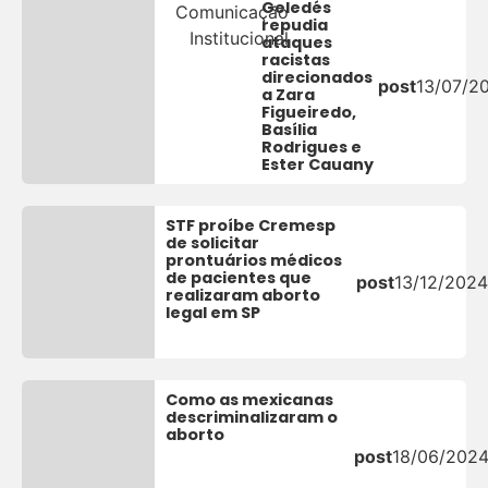
Geledés
Comunicação
repudia
Institucional
ataques
racistas
direcionados
post
13/07/2
a Zara
Figueiredo,
Basília
Rodrigues e
Ester Cauany
STF proíbe Cremesp
de solicitar
prontuários médicos
de pacientes que
post
13/12/2024
realizaram aborto
legal em SP
Como as mexicanas
descriminalizaram o
aborto
post
18/06/202