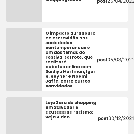
post
26/04/202
O impacto duradouro
da escravidão nas
sociedades
contemporâneas é
um dos temas do
Festival serrote, que
post
05/03/202
realizará
debates online com
Saidiya Hartman, Igor
R. Reyner e Noemi
Jaffe, entre outros
convidados
Loja Zara de shopping
em Salvador é
acusada de racismo;
veja vídeo
post
30/12/2021