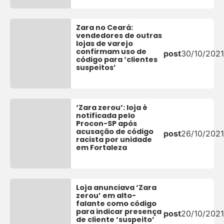
Zara no Ceará:
vendedores de outras
lojas de varejo
confirmam uso de
post
30/10/2021
código para ‘clientes
suspeitos’
‘Zara zerou’: loja é
notificada pelo
Procon-SP após
acusação de código
post
26/10/2021
racista por unidade
em Fortaleza
Loja anunciava ‘Zara
zerou’ em alto-
falante como código
para indicar presença
post
20/10/2021
de cliente ‘suspeito’