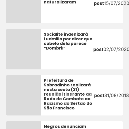
naturalizaram
post
15/07/202
Socialite indenizará
Ludmilla por dizer que
cabelo dela parece
“Bombril”
post
02/07/202
Prefeitura de
Sobradinho realizará
nesta sexta (31)
reunião itinerante da
post
31/08/2018
Rede de Combate ao
Racismo do Sertão do
São Francisco
Negros denunciam