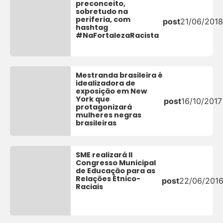
preconceito,
sobretudo na
periferia, com
post
21/06/2018
hashtag
#NaFortalezaRacista
Mestranda brasileira é
idealizadora de
exposição em New
York que
post
16/10/2017
protagonizará
mulheres negras
brasileiras
SME realizará II
Congresso Municipal
de Educação para as
Relações Étnico-
post
22/06/201
Raciais