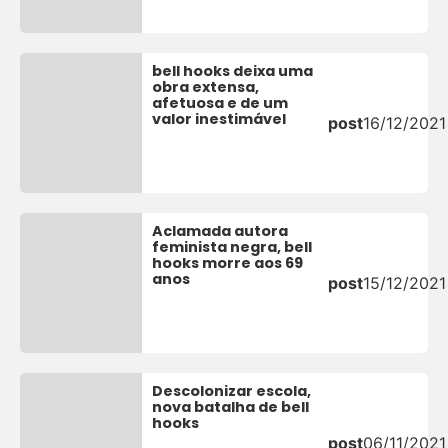
bell hooks deixa uma
obra extensa,
afetuosa e de um
valor inestimável
post
16/12/2021
Aclamada autora
feminista negra, bell
hooks morre aos 69
anos
post
15/12/2021
Descolonizar escola,
nova batalha de bell
hooks
post
06/11/2021