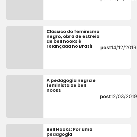
Clássico do feminismo
negro, obra de estreia
de bell hooks é
relançada no Brasil
post
14/12/2019
A pedagogia negra e
feminista de bell
hooks
post
12/03/2019
Bell Hooks: Por uma
pedagogia