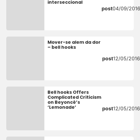
interseccional
post
04/09/201
Mover-se alem da dor
– bell hooks
post
12/05/2016
Bell hooks Offers
Complicated Criticism
on Beyoncé’s
‘Lemonade’
post
12/05/2016