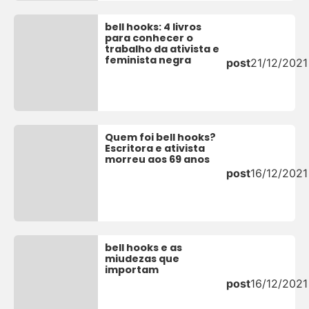
bell hooks: 4 livros
para conhecer o
trabalho da ativista e
feminista negra
post
21/12/2021
Quem foi bell hooks?
Escritora e ativista
morreu aos 69 anos
post
16/12/2021
bell hooks e as
miudezas que
importam
post
16/12/2021