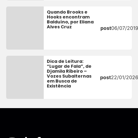
Quando Brooks e
Hooks encontram
Balduíno, por Eliana
Alves Cruz
post
06/07/201
Dica de Leitura:
“Lugar de Fala”, de
Djamila Ribeiro –
Vozes Subalternas
post
22/01/202
em Busca de
Existência