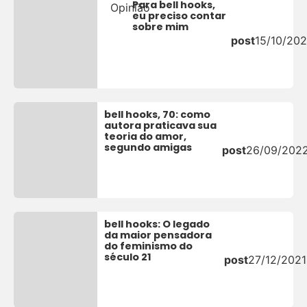
Para bell hooks,
Opinião
eu preciso contar
sobre mim
post
15/10/20
bell hooks, 70: como
autora praticava sua
teoria do amor,
segundo amigas
post
26/09/202
bell hooks: O legado
da maior pensadora
do feminismo do
século 21
post
27/12/2021