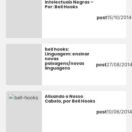
Intelectuais Negras –
Por: Bell Hooks
post
15/10/2014
bell hooks:
Linguagem: ensinar
novas
paisagens/novas
post
27/08/201
linguagens
Alisando o Nosso
Cabelo, por Bell Hooks
post
10/06/2014