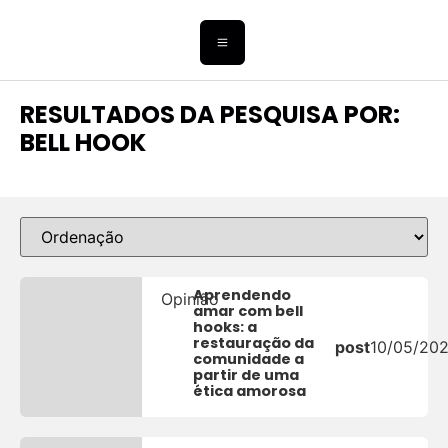
RESULTADOS DA PESQUISA POR:
BELL HOOK
Aprendendo
Opinião
amar com bell
hooks: a
restauração da
post
10/05/20
comunidade a
partir de uma
ética amorosa