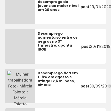
desemprego de
jovens ao maior nível
post
29/01/202
em 20 anos
Desemprego
aumenta só entre os
negros no 3º
trimestre, aponta
post
20/11/2019
IBGE
Desemprego fica em
11,8% em agosto e
atinge 12,6 milhões,
diz IBGE
post
30/09/201