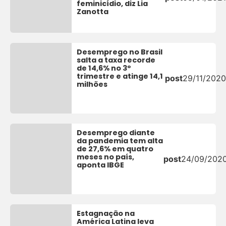
feminicídio, diz Lia
Zanotta
Desemprego no Brasil
salta a taxa recorde
de 14,6% no 3º
trimestre e atinge 14,1
post
29/11/2020
milhões
Desemprego diante
da pandemia tem alta
de 27,6% em quatro
meses no país,
post
24/09/202
aponta IBGE
Estagnação na
América Latina leva