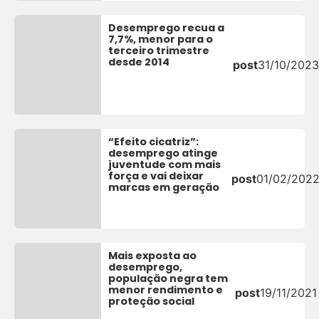
Desemprego recua a
7,7%, menor para o
terceiro trimestre
desde 2014
post
31/10/2023
“Efeito cicatriz”:
desemprego atinge
juventude com mais
força e vai deixar
post
01/02/202
marcas em geração
Mais exposta ao
desemprego,
população negra tem
menor rendimento e
post
19/11/2021
proteção social