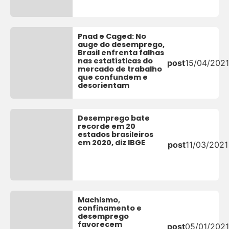
Pnad e Caged: No
auge do desemprego,
Brasil enfrenta falhas
nas estatísticas do
post
15/04/2021
mercado de trabalho
que confundem e
desorientam
Desemprego bate
recorde em 20
estados brasileiros
em 2020, diz IBGE
post
11/03/2021
Machismo,
confinamento e
desemprego
favorecem
post
05/01/2021