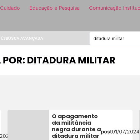
 Cuidado
Educação e Pesquisa
Comunicação Instituc
BUSCA AVANÇADA
 POR: DITADURA MILITAR
O apagamento
da militância
negra durante a
post
01/07/2024
ditadura militar
/2025