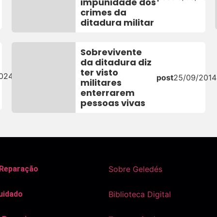
impunidade dos
crimes da
ditadura militar
Sobrevivente
da ditadura diz
ter visto
2024
post
25/09/2014
militares
enterrarem
pessoas vivas
 Reparação
Sobre Geledés
uidado
Biblioteca Digital