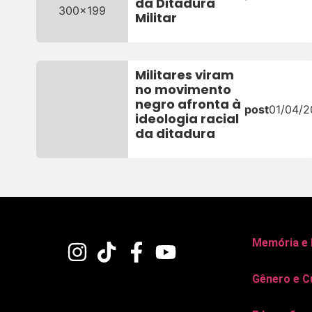
da Ditadura
Militar
Militares viram
no movimento
negro afronta à
post
01/04/
ideologia racial
da ditadura
Memória e
Gênero e C