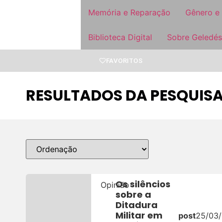
Memória e Reparação
Gênero e
Biblioteca Digital
Sobre Geledés
FAVORITOS
RESULTADOS DA PESQUISA
Os silêncios
Opinião
sobre a
Ditadura
Militar em
post
25/03