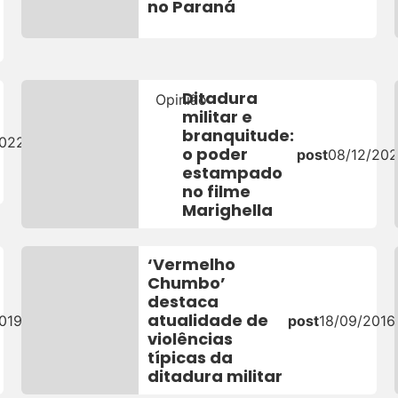
no Paraná
Ditadura
Opinião
militar e
branquitude:
2022
o poder
post
08/12/202
estampado
no filme
Marighella
‘Vermelho
Chumbo’
destaca
atualidade de
019
post
18/09/2016
violências
típicas da
ditadura militar