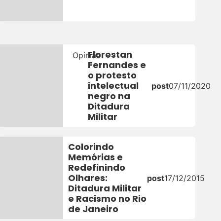
Florestan
Opinião
Fernandes e
o protesto
intelectual
1
post
07/11/2020
negro na
Ditadura
Militar
Colorindo
Memórias e
Redefinindo
Olhares:
post
17/12/2015
Ditadura Militar
e Racismo no Rio
de Janeiro