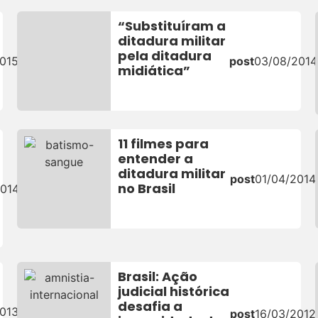
“Substituíram a
ditadura militar
pela ditadura
015
post
03/08/2014
midiática”
11 filmes para
entender a
ditadura militar
post
01/04/2014
no Brasil
2014
Brasil: Ação
judicial histórica
desafia a
013
post
16/03/2012