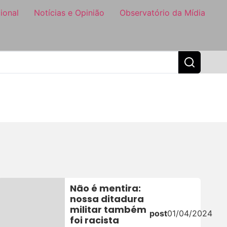
ional
Notícias e Opinião
Observatório da Mídia
Não é mentira:
nossa ditadura
militar também
post
01/04/2024
foi racista