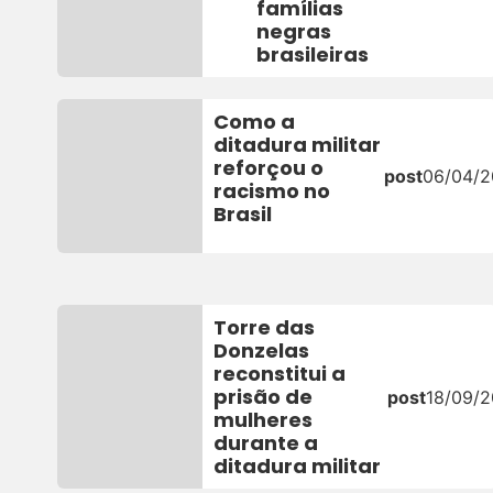
famílias
negras
brasileiras
Como a
ditadura militar
reforçou o
post
06/04/
racismo no
Brasil
Torre das
Donzelas
reconstitui a
prisão de
post
18/09/2
mulheres
durante a
ditadura militar