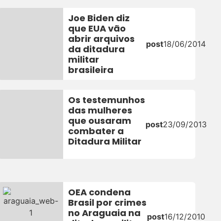
Joe Biden diz
que EUA vão
abrir arquivos
post
18/06/2014
da ditadura
militar
brasileira
Os testemunhos
das mulheres
que ousaram
post
23/09/2013
combater a
Ditadura Militar
OEA condena
Brasil por crimes
no Araguaia na
post
16/12/2010