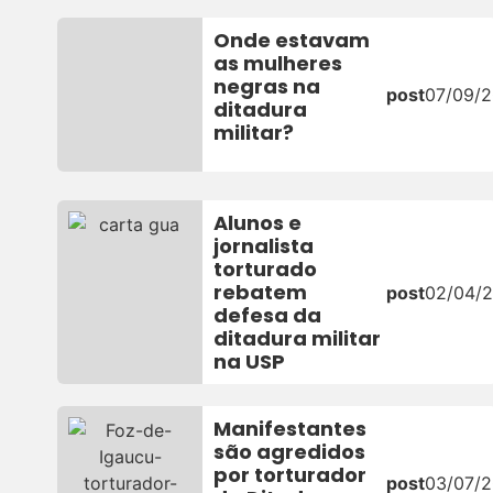
Onde estavam
as mulheres
negras na
post
07/09/2
ditadura
militar?
Alunos e
jornalista
torturado
rebatem
post
02/04/
defesa da
ditadura militar
na USP
Manifestantes
são agredidos
por torturador
post
03/07/2