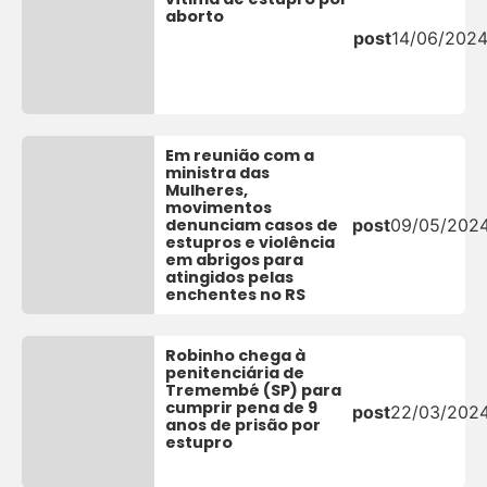
aborto
post
14/06/202
Em reunião com a
ministra das
Mulheres,
movimentos
denunciam casos de
post
09/05/202
estupros e violência
em abrigos para
atingidos pelas
enchentes no RS
Robinho chega à
penitenciária de
Tremembé (SP) para
cumprir pena de 9
post
22/03/202
anos de prisão por
estupro