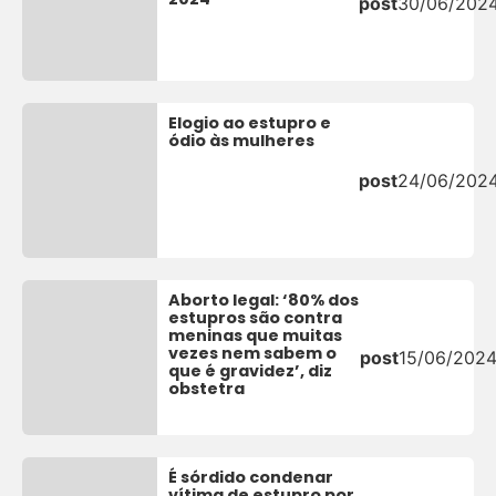
post
30/06/202
Elogio ao estupro e
ódio às mulheres
post
24/06/202
Aborto legal: ‘80% dos
estupros são contra
meninas que muitas
vezes nem sabem o
post
15/06/202
que é gravidez’, diz
obstetra
É sórdido condenar
vítima de estupro por