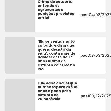
Crime de estupro:
entenda os
agravantes e
punições previstas
post
04/03/202
em lei
‘Ela se sentia muito
culpada e dizia que
queria desistir da
vida’, conta mãe de
post
03/03/202
adolescente de 17
anos vítima de
estupro coletivo no
Rio
Lula sanciona lei que
aumenta para até 40
anos a pena para
estupro de
post
09/12/202
vulneráveis