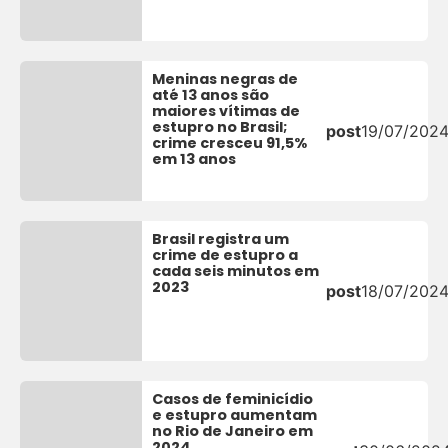
Meninas negras de
até 13 anos são
maiores vítimas de
estupro no Brasil;
post
19/07/202
crime cresceu 91,5%
em 13 anos
Brasil registra um
crime de estupro a
cada seis minutos em
2023
post
18/07/202
Casos de feminicídio
e estupro aumentam
no Rio de Janeiro em
2024