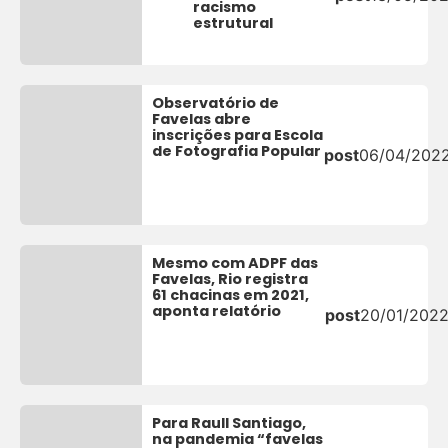
racismo
estrutural
Observatório de
Favelas abre
inscrições para Escola
de Fotografia Popular
post
06/04/202
Mesmo com ADPF das
Favelas, Rio registra
61 chacinas em 2021,
aponta relatório
post
20/01/202
Para Raull Santiago,
na pandemia “favelas