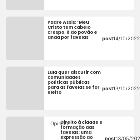
Padre Assis: ‘Meu
Cristo tem cabelo
crespo, é do povão e
anda por favelas’
post
14/10/2022
Lula quer discutir com
comunidades
políticas públicas
para as favelas se for
post
13/10/2022
eleito
Direito à cidade e
Opinião
formação das
favelas: uma
expressão do
post
13/05/20