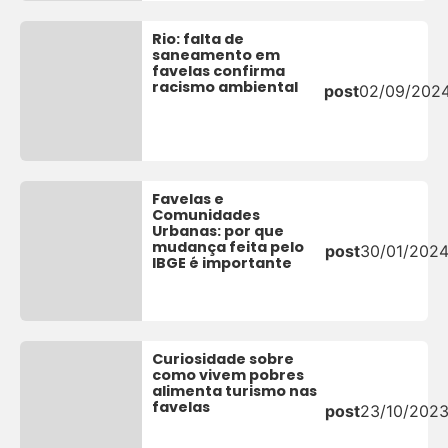
Rio: falta de
saneamento em
favelas confirma
racismo ambiental
post
02/09/202
Favelas e
Comunidades
Urbanas: por que
mudança feita pelo
post
30/01/202
IBGE é importante
Curiosidade sobre
como vivem pobres
alimenta turismo nas
favelas
post
23/10/202