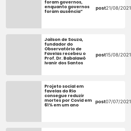
foram governos,
enquanto governos
post
21/08/2021
foram ausência”
Jailson de Souza,
fundador do
Observatório de
Favelas recebeu o
post
15/08/2021
Prof. Dr. Babalawô
Ivanir dos Santos
Projeto social em
favelas do Rio
consegue reduzir
mortes por Covid em
post
07/07/202
61% em um ano