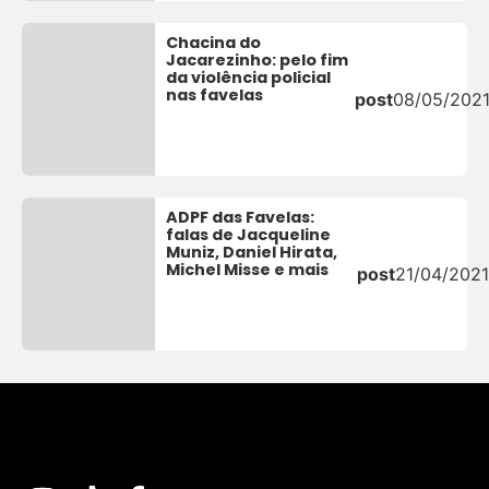
Chacina do
Jacarezinho: pelo fim
da violência policial
nas favelas
post
08/05/202
ADPF das Favelas:
falas de Jacqueline
Muniz, Daniel Hirata,
Michel Misse e mais
post
21/04/2021