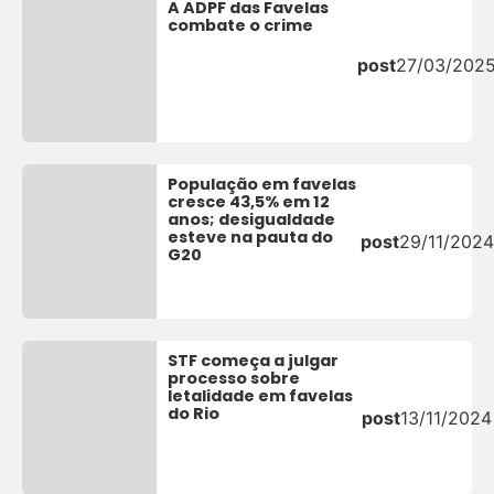
A ADPF das Favelas
combate o crime
post
27/03/202
População em favelas
cresce 43,5% em 12
anos; desigualdade
esteve na pauta do
post
29/11/2024
G20
STF começa a julgar
processo sobre
letalidade em favelas
do Rio
post
13/11/2024