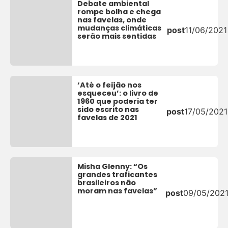
Debate ambiental
rompe bolha e chega
nas favelas, onde
mudanças climáticas
post
11/06/2021
serão mais sentidas
‘Até o feijão nos
esqueceu’: o livro de
1960 que poderia ter
sido escrito nas
post
17/05/2021
favelas de 2021
Misha Glenny: “Os
grandes traficantes
brasileiros não
moram nas favelas”
post
09/05/202