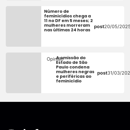
Número de
feminicídios chega a
11 no DF em 5 meses; 2
mulheres morreram
post
20/05/202
nas últimas 24 horas
A omissão do
Opinião
Estado de São
Paulo condena
mulheres negras
post
31/03/20
e periféricas ao
feminicídio