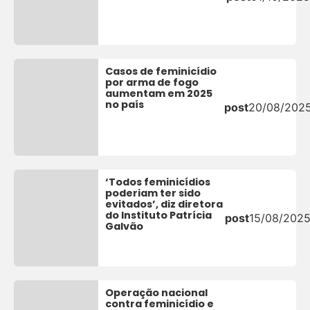
Casos de feminicídio
por arma de fogo
aumentam em 2025
no país
post
20/08/202
‘Todos feminicídios
poderiam ter sido
evitados’, diz diretora
do Instituto Patrícia
post
15/08/202
Galvão
Operação nacional
contra feminicídio e