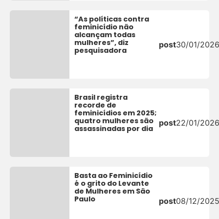
“As políticas contra
feminicídio não
alcançam todas
mulheres”, diz
post
30/01/202
pesquisadora
Brasil registra
recorde de
feminicídios em 2025;
quatro mulheres são
post
22/01/202
assassinadas por dia
Basta ao Feminicídio
é o grito do Levante
de Mulheres em São
Paulo
post
08/12/202