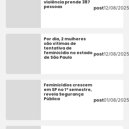
violência prende 387
pessoas
post
12/08/202
Por dia, 2 mulheres
são vítimas de
tentativa de
feminicídio no estado
post
12/08/202
de São Paulo
Feminicídios crescem
em SP no 1º semestre,
revela Segurança
Pública
post
01/08/202