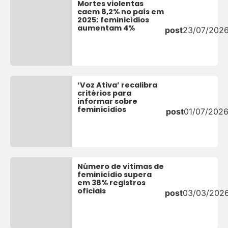
Mortes violentas
caem 8,2% no país em
2025; feminicídios
aumentam 4%
post
23/07/202
‘Voz Ativa’ recalibra
critérios para
informar sobre
feminicídios
post
01/07/202
Número de vítimas de
feminicídio supera
em 38% registros
oficiais
post
03/03/202