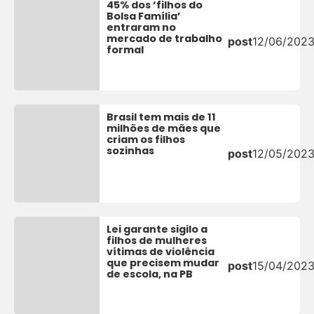
45% dos ‘filhos do
Bolsa Família’
entraram no
mercado de trabalho
post
12/06/202
formal
Brasil tem mais de 11
milhões de mães que
criam os filhos
sozinhas
post
12/05/202
Lei garante sigilo a
filhos de mulheres
vítimas de violência
que precisem mudar
post
15/04/202
de escola, na PB