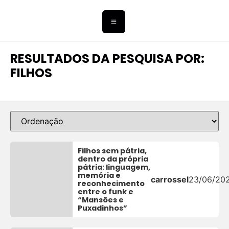
RESULTADOS DA PESQUISA POR:
FILHOS
Filhos sem pátria,
dentro da própria
pátria: linguagem,
memória e
carrossel
23/06/20
reconhecimento
entre o funk e
“Mansões e
Puxadinhos”