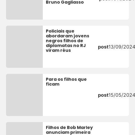
Bruno Gagliasso
Policiais que
abordaram jovens
negros filhos de
diplomatas no RJ
post
13/09/202
viram réus
Para os filhos que
ficam
post
15/05/202
Filhos de Bob Marley
anunciam primeira