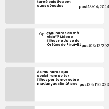
turnê coletiva em
duas décadas
post
18/04/202
“Mulheres de má
Opinião
vida”? Mães e
filhos no Juízo de
Órfãos de Piraí-RJ
post
03/12/20
As mulheres que
desistiram de ter
filhos por temor sobre
mudanças climáticas
post
24/11/2023