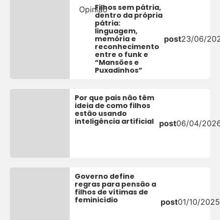
Filhos sem pátria,
Opinião
dentro da própria
pátria:
linguagem,
memória e
post
23/06/20
reconhecimento
entre o funk e
“Mansões e
Puxadinhos”
Por que pais não têm
ideia de como filhos
estão usando
inteligência artificial
post
06/04/202
Governo define
regras para pensão a
filhos de vítimas de
feminicídio
post
01/10/2025