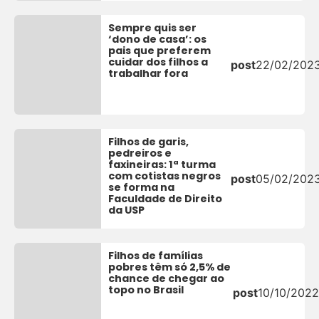
Sempre quis ser
‘dono de casa’: os
pais que preferem
cuidar dos filhos a
post
22/02/202
trabalhar fora
Filhos de garis,
pedreiros e
faxineiras: 1ª turma
com cotistas negros
post
05/02/202
se forma na
Faculdade de Direito
da USP
Filhos de famílias
pobres têm só 2,5% de
chance de chegar ao
topo no Brasil
post
10/10/2022