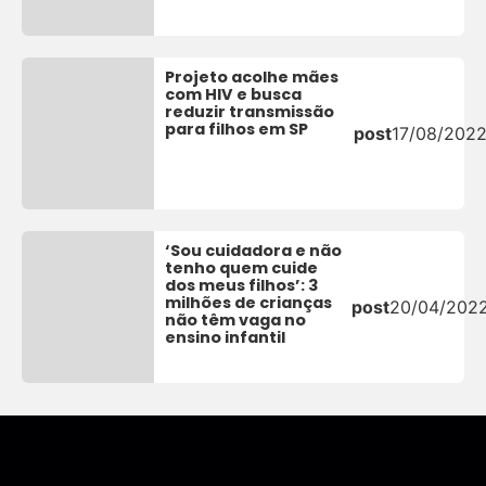
Projeto acolhe mães
com HIV e busca
reduzir transmissão
para filhos em SP
post
17/08/202
‘Sou cuidadora e não
tenho quem cuide
dos meus filhos’: 3
milhões de crianças
post
20/04/202
não têm vaga no
ensino infantil