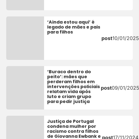
‘Ainda estou aqui’ é
legado de mães e pais
para filhos
post
10/01/2025
‘Buraco dentro do
peito’: mães que
perderam filhos em
intervenções policiais
post
09/01/202
relatam vida após
luto e criam grupo
para pedir justiça
Justiça de Portugal
condena mulher por
racismo contra filhos
de Giovanna Ewbank e
post
17/11/2024