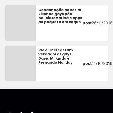
Condenação de serial
killer de gays põe
polícia londrina e apps
de paquera em xeque
post
26/11/2016
Rio e SP elegeram
vereadores gays:
David Miranda e
Fernando Holiday
post
14/10/2016