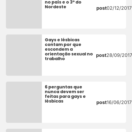
no país e o 3º do
Nordeste
post
02/12/2017
Gays e lésbicas
contam por que
escondem a
orientação sexual no
post
28/09/201
trabalho
6 perguntas que
nunca devem ser
feitas para gays e
lésbicas
post
16/06/2017