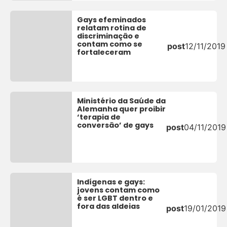
Gays efeminados
relatam rotina de
discriminação e
contam como se
post
12/11/2019
fortaleceram
Ministério da Saúde da
Alemanha quer proibir
‘terapia de
conversão’ de gays
post
04/11/2019
Indígenas e gays:
jovens contam como
é ser LGBT dentro e
fora das aldeias
post
19/01/2019