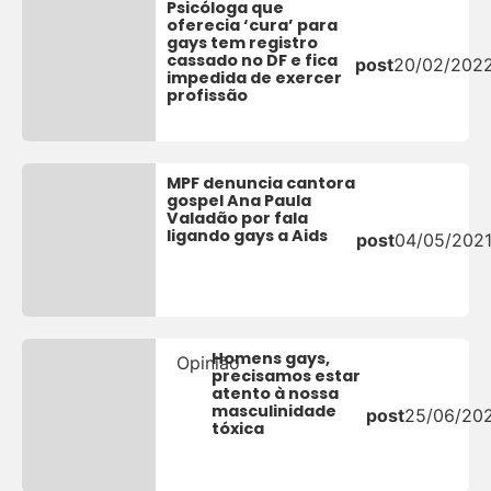
Psicóloga que
oferecia ‘cura’ para
gays tem registro
cassado no DF e fica
post
20/02/202
impedida de exercer
profissão
MPF denuncia cantora
gospel Ana Paula
Valadão por fala
ligando gays a Aids
post
04/05/202
Homens gays,
Opinião
precisamos estar
atento à nossa
masculinidade
post
25/06/20
tóxica