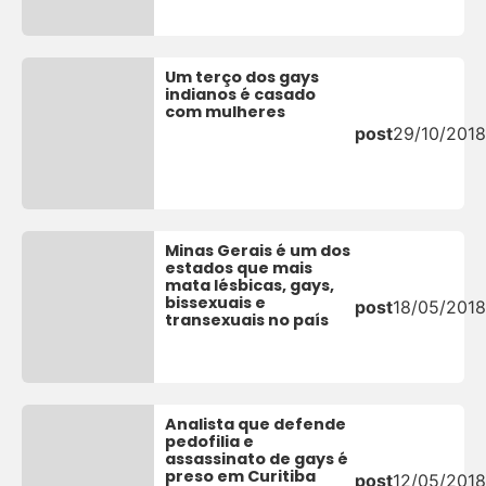
Um terço dos gays
indianos é casado
com mulheres
post
29/10/2018
Minas Gerais é um dos
estados que mais
mata lésbicas, gays,
bissexuais e
post
18/05/2018
transexuais no país
Analista que defende
pedofilia e
assassinato de gays é
preso em Curitiba
post
12/05/2018