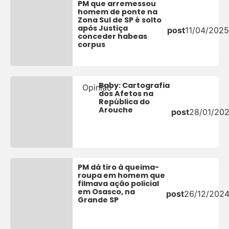
PM que arremessou
homem de ponte na
Zona Sul de SP é solto
após Justiça
post
11/04/2025
conceder habeas
corpus
Baby: Cartografia
Opinião
dos Afetos na
República do
Arouche
post
28/01/20
PM dá tiro à queima-
roupa em homem que
filmava ação policial
em Osasco, na
post
26/12/202
Grande SP