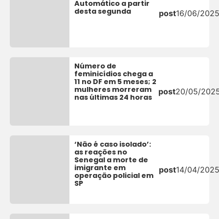
Automático a partir
desta segunda
post
16/06/202
Número de
feminicídios chega a
11 no DF em 5 meses; 2
mulheres morreram
post
20/05/202
nas últimas 24 horas
‘Não é caso isolado’:
as reações no
Senegal a morte de
imigrante em
post
14/04/202
operação policial em
SP