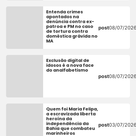
Entenda crimes
apontados na
denúncia contra ex-
patroa e PM no caso
post
08/07/202
de tortura contra
doméstica grávida no
MA
Exclusão digital de
idosos é a nova face
do analfabetismo
post
08/07/202
Quem foi Maria Felipa,
a escravizada liberta
heroína da
independência da
post
03/07/202
Bahia que combateu
marinheiros