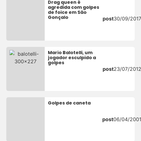
Drag queen é
agredida com golpes
de foice em São
Gonçalo
post
30/09/201
Mario Balotelli, um
jogador esculpido a
golpes
post
23/07/201
Golpes de caneta
post
06/04/200