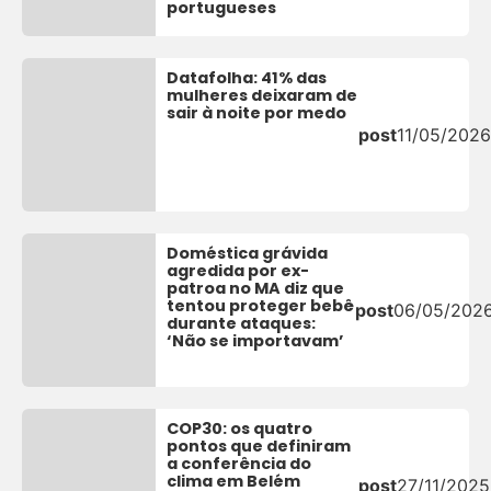
portugueses
Datafolha: 41% das
mulheres deixaram de
sair à noite por medo
post
11/05/2026
Doméstica grávida
agredida por ex-
patroa no MA diz que
tentou proteger bebê
post
06/05/202
durante ataques:
‘Não se importavam’
COP30: os quatro
pontos que definiram
a conferência do
clima em Belém
post
27/11/2025