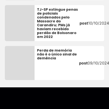
TJ-SP extingue penas
de policiais
condenados pelo
Massacre do
post
10/10/2024
Carandiru; PMs já
haviam recebido
perdão de Bolsonaro
em 2022
Perda de memória
não é o único sinal de
demência
post
09/10/202