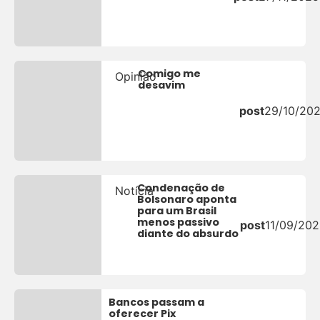
Comigo me
Opinião
desavim
post
29/10/20
Condenação de
Notícia
Bolsonaro aponta
para um Brasil
menos passivo
post
11/09/20
diante do absurdo
Bancos passam a
oferecer Pix