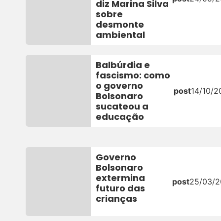
diz Marina Silva
sobre
desmonte
ambiental
Balbúrdia e
fascismo: como
o governo
post
14/10/2
Bolsonaro
sucateou a
educação
Governo
Bolsonaro
extermina
post
25/03/
futuro das
crianças