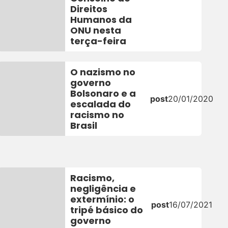
Direitos
Humanos da
ONU nesta
terça-feira
O nazismo no
governo
Bolsonaro e a
post
20/01/2020
escalada do
0
racismo no
Brasil
Racismo,
negligência e
extermínio: o
post
16/07/2021
tripé básico do
governo