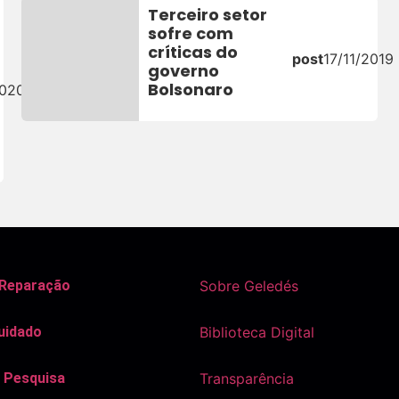
Terceiro setor
sofre com
críticas do
post
17/11/2019
governo
Bolsonaro
2020
 Reparação
Sobre Geledés
uidado
Biblioteca Digital
 Pesquisa
Transparência