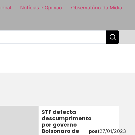
ional
Notícias e Opinião
Observatório da Mídia
STF detecta
descumprimento
por governo
Bolsonaro de
post
27/01/2023
3