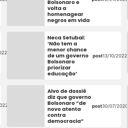
Bolsonaro e
volta a
homenagear
negros em vida
Neca Setubal:
‘Não tem a
menor chance
022
de um governo
post
13/10/2022
Bolsonaro
priorizar
educação’
Alvo de dossiê
diz que governo
Bolsonaro “de
2022
post
30/07/2020
novo atenta
contra
democracia”