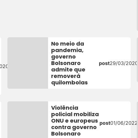
No meio da
pandemia,
governo
Bolsonaro
post
29/03/202
2020
admite que
removerá
quilombolas
Violência
policial mobiliza
ONU e europeus
post
01/06/2022
contra governo
Bolsonaro