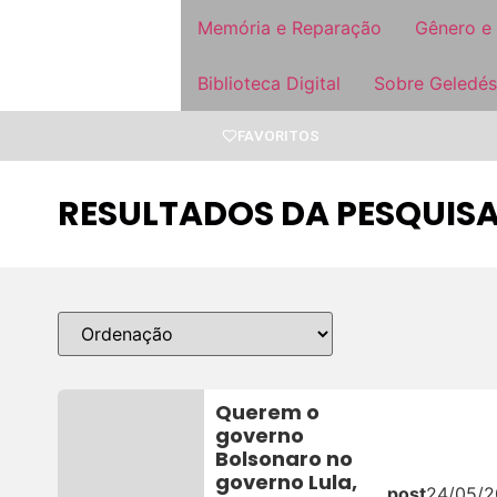
Memória e Reparação
Gênero e
Biblioteca Digital
Sobre Geledés
FAVORITOS
RESULTADOS DA PESQUIS
Querem o
governo
Bolsonaro no
governo Lula,
post
24/05/