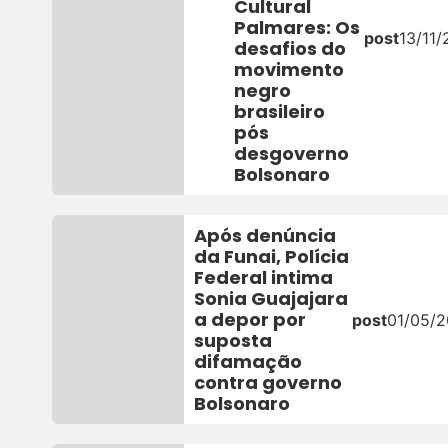
Cultural
Palmares: Os
post
13/11
desafios do
movimento
negro
brasileiro
pós
desgoverno
Bolsonaro
Após denúncia
da Funai, Polícia
Federal intima
Sonia Guajajara
a depor por
post
01/05/2
suposta
difamação
contra governo
Bolsonaro