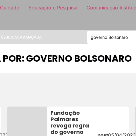
 Cuidado
Educação e Pesquisa
Comunicação Instituc
BUSCA AVANÇADA
A POR: GOVERNO BOLSONARO
Fundação
Palmares
revoga regra
do governo
2023
post
05/04/202