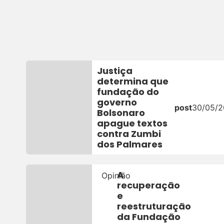
Justiça
determina que
fundação do
governo
post
30/05/
Bolsonaro
apague textos
contra Zumbi
dos Palmares
A
Opinião
recuperação
e
reestruturação
da Fundação