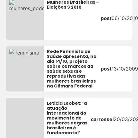
Mulheres Brasileiras –
Eleições S 2010
post
06/10/2010
Rede Feminista de
Saúde apresenta, no
dia 14/10, projeto
sobre os marcos da
post
13/10/2009
saúde sexual e
reprodutiva das
mulheres brasileiras
na Câmara Federal
Leticia Leobet: ‘a
atuação
internacional do
movimento de
carrossel
20/03/20
mulheres negras
brasileiras é
fundamental’