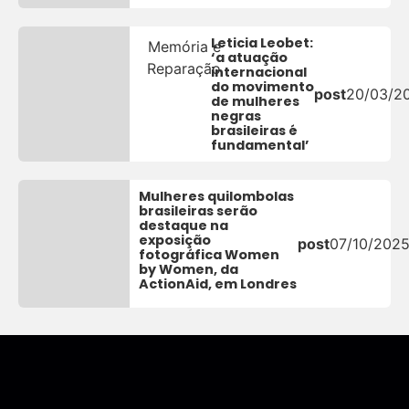
Leticia Leobet:
Memória e
‘a atuação
Reparação
internacional
do movimento
post
20/03/2
de mulheres
negras
brasileiras é
fundamental’
Mulheres quilombolas
brasileiras serão
destaque na
exposição
post
07/10/202
fotográfica Women
by Women, da
ActionAid, em Londres