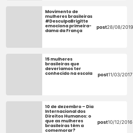
Movimento de
mulheres brasileiras
#DesculpaBrigitte
emociona primeira-
post
28/08/201
dama da França
15 mulheres
brasileiras que
deveríamos ter
conhecido na escola
post
11/03/2017
10 de dezembro – Dia
Internacional dos
Direitos Humanos: o
que as mulheres
post
10/12/2016
brasileiras têm a
comemorar?