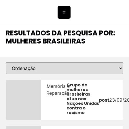
RESULTADOS DA PESQUISA POR:
MULHERES BRASILEIRAS
Grupo de
Memória e
mulheres
Reparação
brasileiras
atua nas
post
23/09/2
Nações Unidas
contra o
racismo