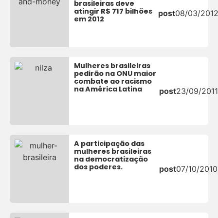
brasileiras deve
atingir R$ 717 bilhões
post
08/03/201
em 2012
Mulheres brasileiras
pedirão na ONU maior
combate ao racismo
na América Latina
post
23/09/2011
A participação das
mulheres brasileiras
na democratização
dos poderes.
post
07/10/2010