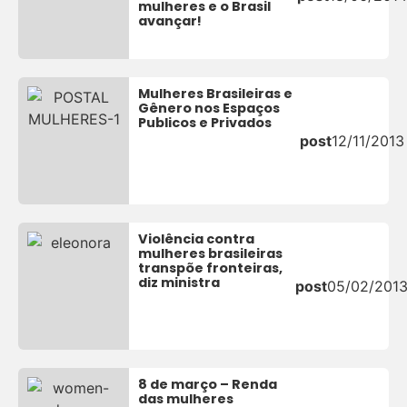
mulheres e o Brasil
avançar!
Mulheres Brasileiras e
Gênero nos Espaços
Publicos e Privados
post
12/11/2013
Violência contra
mulheres brasileiras
transpõe fronteiras,
diz ministra
post
05/02/201
8 de março – Renda
das mulheres