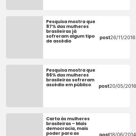
Pesquisa mostra que
87% das mulheres
brasileiras já
sofreram algum tipo
post
26/11/2016
de assédio
Pesquisa mostra que
86% das mulheres
brasileiras sofreram
assédio em público
post
20/05/201
Carta às mulheres
brasileiras – Mais
democracia, mais
poder para as
post
18/06/2014