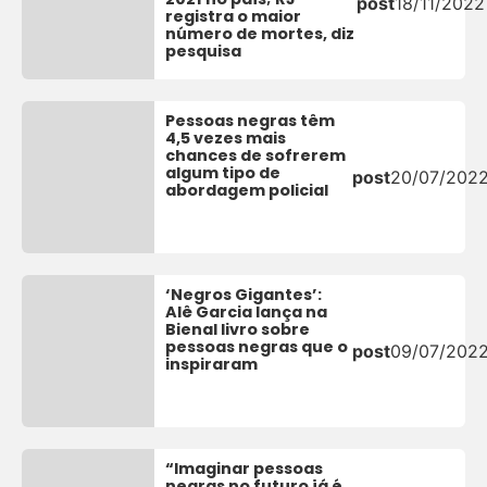
post
18/11/2022
registra o maior
número de mortes, diz
pesquisa
Pessoas negras têm
4,5 vezes mais
chances de sofrerem
algum tipo de
post
20/07/202
abordagem policial
‘Negros Gigantes’:
Alê Garcia lança na
Bienal livro sobre
pessoas negras que o
post
09/07/202
inspiraram
“Imaginar pessoas
negras no futuro já é