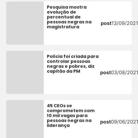
Pesquisa mostra
evolução de
percentual de
pessoas negras na
post
13/09/2021
magistratura
Polícia foi criada para
controlar pessoas
negras e pobres, diz
capitão da PM
post
03/08/202
45 CEOs se
comprometem com
10 mil vagas para
pessoas negras na
post
09/06/202
liderança