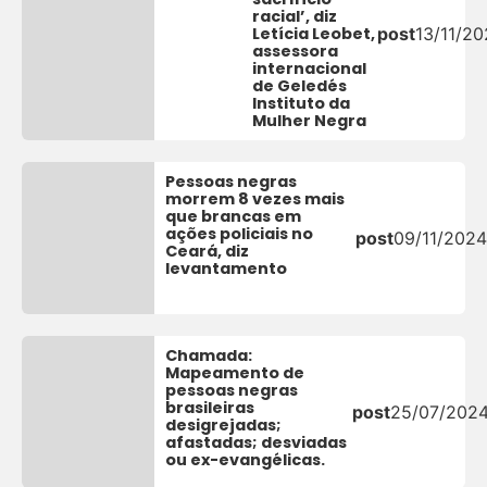
racial’, diz
Letícia Leobet,
post
13/11/2
assessora
internacional
de Geledés
Instituto da
Mulher Negra
Pessoas negras
morrem 8 vezes mais
que brancas em
ações policiais no
post
09/11/2024
Ceará, diz
levantamento
Chamada:
Mapeamento de
pessoas negras
brasileiras
post
25/07/202
desigrejadas;
afastadas; desviadas
ou ex-evangélicas.