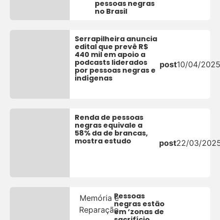
pessoas negras
no Brasil
Serrapilheira anuncia
edital que prevê R$
440 mil em apoio a
podcasts liderados
post
10/04/202
por pessoas negras e
indígenas
Renda de pessoas
negras equivale a
58% da de brancas,
mostra estudo
post
22/03/202
Pessoas
Memória e
negras estão
Reparação
em ‘zonas de
sacrifício