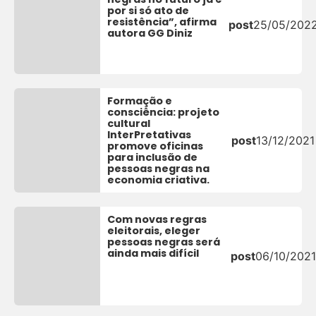
por si só ato de
resistência”, afirma
post
25/05/202
autora GG Diniz
Formação e
consciência: projeto
cultural
InterPretativas
post
13/12/2021
promove oficinas
para inclusão de
pessoas negras na
economia criativa.
Com novas regras
eleitorais, eleger
pessoas negras será
ainda mais difícil
post
06/10/2021