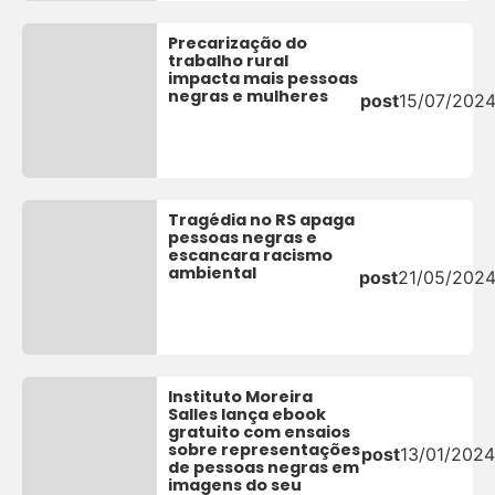
Precarização do
trabalho rural
impacta mais pessoas
negras e mulheres
post
15/07/202
Tragédia no RS apaga
pessoas negras e
escancara racismo
ambiental
post
21/05/202
Instituto Moreira
Salles lança ebook
gratuito com ensaios
sobre representações
post
13/01/2024
de pessoas negras em
imagens do seu