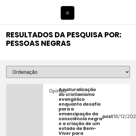
RESULTADOS DA PESQUISA POR:
PESSOAS NEGRAS
A naturalização
Opinião
do cristianismo
evangélico
enquanto desafio
para a
emancipação da
post
16/12/20
consciência negra
e a criação de um
estado de Bem-
Viver para