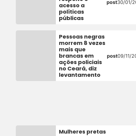
post
30/01/
acesso a
políticas
públicas
Pessoas negras
morrem 8 vezes
mais que
brancas em
post
09/11/2
ações policiais
no Ceará, diz
levantamento
Mulheres pretas