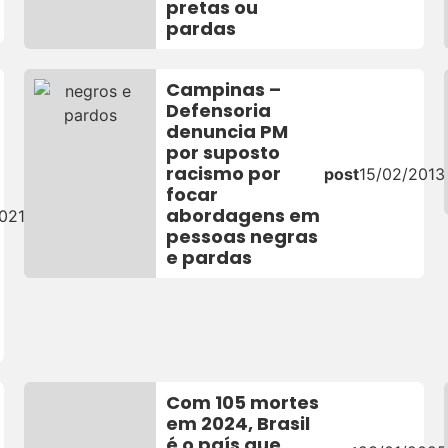
pretas ou
pardas
Campinas –
Defensoria
denuncia PM
por suposto
racismo por
post
15/02/2013
focar
abordagens em
021
pessoas negras
e pardas
Com 105 mortes
em 2024, Brasil
é o país que