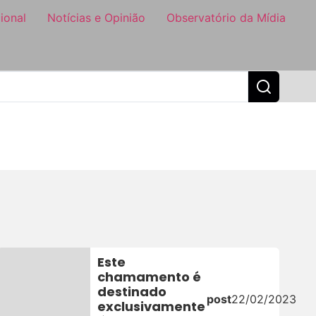
ional
Notícias e Opinião
Observatório da Mídia
Este
chamamento é
destinado
post
22/02/2023
exclusivamente