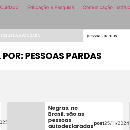
 Cuidado
Educação e Pesquisa
Comunicação Instituc
BUSCA AVANÇADA
 POR: PESSOAS PARDAS
Negras, no
Brasil, são as
pessoas
2025
post
25/11/2024
autodeclaradas