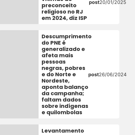
post
20/01/2025
preconceito
religioso no RJ
em 2024, diz ISP
Descumprimento
do PNE é
generalizado e
afeta mais
pessoas
negras, pobres
e do Norte e
post
26/06/2024
Nordeste,
aponta balanço
da campanha;
faltam dados
sobre indígenas
e quilombolas
Levantamento