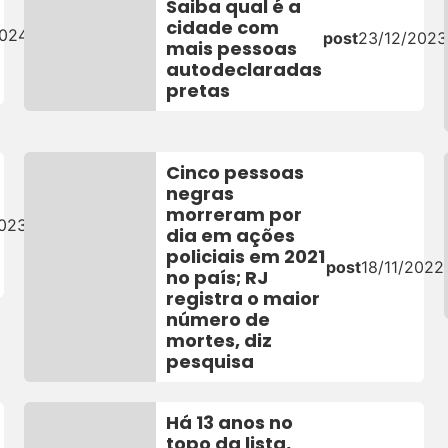
Saiba qual é a
cidade com
2024
post
23/12/2023
mais pessoas
autodeclaradas
pretas
Cinco pessoas
negras
morreram por
2023
dia em ações
policiais em 2021
post
18/11/2022
no país; RJ
registra o maior
número de
mortes, diz
pesquisa
Há 13 anos no
topo da lista,