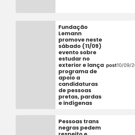
Fundação
Lemann
promove neste
sábado (11/09)
evento sobre
estudar no
exterior e lança
post
10/09/2
programa de
apoio a
candidaturas
de pessoas
pretas, pardas
e indígenas
Pessoas trans
negras pedem
respeito e