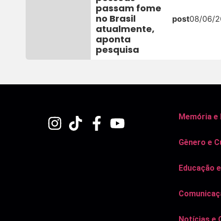
passam fome
no Brasil
post
08/06/
atualmente,
aponta
pesquisa
Memória e
Gênero e C
Educação e
Comunicaçã
Notícias e 