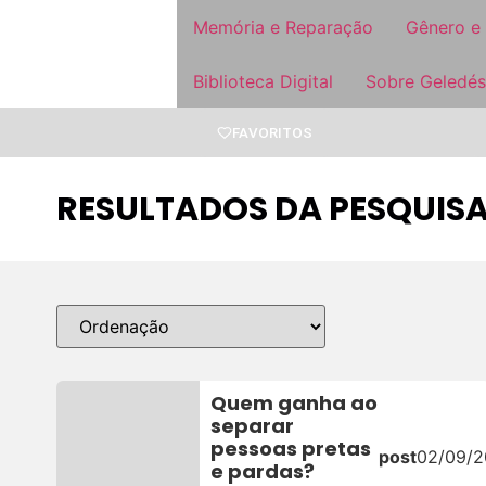
Memória e Reparação
Gênero e
Biblioteca Digital
Sobre Geledés
FAVORITOS
RESULTADOS DA PESQUISA
Quem ganha ao
separar
pessoas pretas
post
02/09/
e pardas?