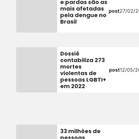
e pardas são as
mais afetadas
post
27/02/
pela dengue no
Brasil
Dossiê
contabiliza 273
mortes
post
12/05/
violentas de
pessoas LGBTI+
em 2022
33 milhões de
pessoas