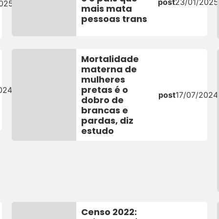
post
23/01/2025
2025
mais mata
pessoas trans
Mortalidade
materna de
mulheres
pretas é o
024
post
17/07/2024
dobro de
brancas e
pardas, diz
estudo
Censo 2022: