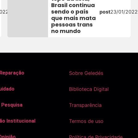
Brasil continua
sendo o país
2022
post
23/01/2022
que mais mata
pessoas trans
no mundo
 Reparação
Sobre Geledés
uidado
Biblioteca Digital
 Pesquisa
Transparência
o Institucional
Termos de uso
Opinião
Política de Privacidade