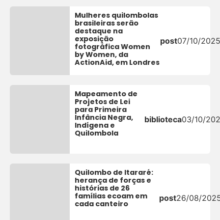
Mulheres quilombolas
brasileiras serão
destaque na
exposição
post
07/10/202
fotográfica Women
by Women, da
ActionAid, em Londres
Mapeamento de
Projetos de Lei
para Primeira
Infância Negra,
biblioteca
03/10/20
Indígena e
Quilombola
Quilombo de Itararé:
herança de forças e
histórias de 26
famílias ecoam em
post
26/08/202
cada canteiro