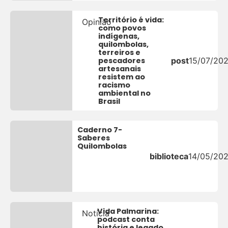
Território é vida:
Opinião
como povos
indígenas,
quilombolas,
terreiros e
pescadores
post
15/07/20
artesanais
resistem ao
racismo
ambiental no
Brasil
Caderno 7-
Saberes
Quilombolas
biblioteca
14/05/20
Vida Palmarina:
Notícia
podcast conta
história e legado