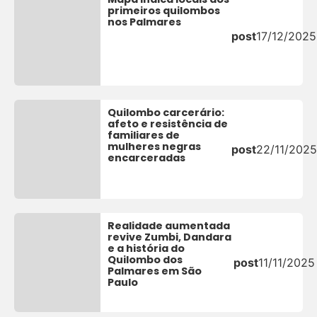
primeiros quilombos
nos Palmares
post
17/12/2025
Quilombo carcerário:
afeto e resistência de
familiares de
mulheres negras
post
22/11/2025
encarceradas
Realidade aumentada
revive Zumbi, Dandara
e a história do
Quilombo dos
post
11/11/2025
Palmares em São
Paulo