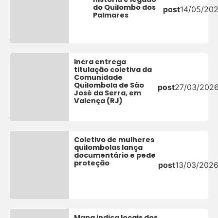
do Quilombo dos
post
14/05/20
Palmares
Incra entrega
titulação coletiva da
Comunidade
Quilombola de São
post
27/03/202
José da Serra, em
Valença (RJ)
Coletivo de mulheres
quilombolas lança
documentário e pede
proteção
post
13/03/202
Mapa indica locais dos