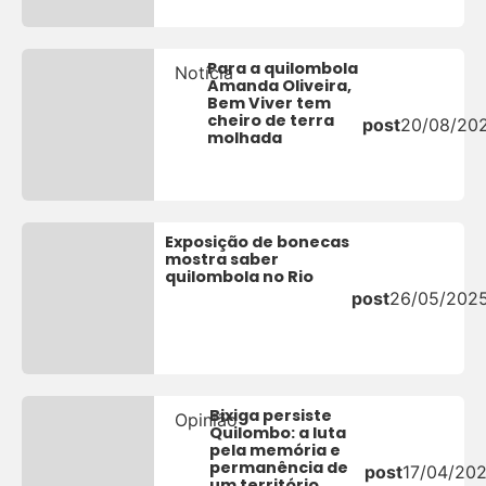
Para a quilombola
Notícia
Amanda Oliveira,
Bem Viver tem
cheiro de terra
post
20/08/20
molhada
Exposição de bonecas
mostra saber
quilombola no Rio
post
26/05/202
Bixiga persiste
Opinião
Quilombo: a luta
pela memória e
permanência de
post
17/04/20
um território