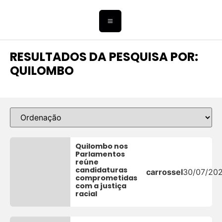
RESULTADOS DA PESQUISA POR:
QUILOMBO
Quilombo nos
Parlamentos
reúne
candidaturas
carrossel
30/07/20
comprometidas
com a justiça
racial