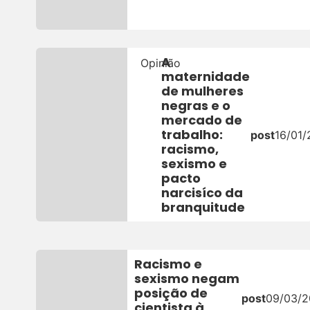
A
Opinião
maternidade
de mulheres
negras e o
mercado de
trabalho:
post
16/01
racismo,
sexismo e
pacto
narcisíco da
branquitude
Racismo e
sexismo negam
posição de
post
09/03/
cientista à