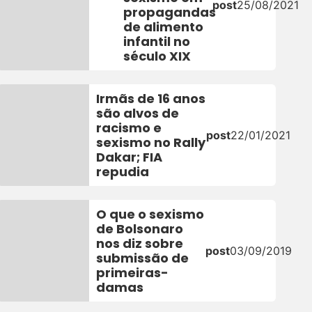
post
25/08/2021
propagandas
de alimento
infantil no
século XIX
Irmãs de 16 anos
são alvos de
racismo e
1
post
22/01/2021
sexismo no Rally
Dakar; FIA
repudia
O que o sexismo
de Bolsonaro
nos diz sobre
post
03/09/2019
submissão de
primeiras-
damas