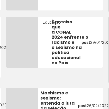
É preciso
Educação
que
a CONAE
2024 enfrente o
racismo e
post
29/01/20
o sexismo na
/2025
política
educacional
no País
Machismo e
sexismo:
entenda a luta
2023
post
26/02/202
da seleção