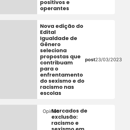
positivos e
operantes
Nova edição do
Edital
Igualdade de
Gênero
seleciona
24
propostas que
post
23/03/2023
contribuam
para o
enfrentamento
do sexismo e do
racismo nas
escolas
Mercados de
Opinião
exclusão:
racismo e
2
sexismo em