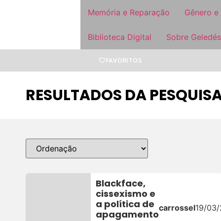
Memória e Reparação
Gênero e
Biblioteca Digital
Sobre Geledés
FAVORITOS
RESULTADOS DA PESQUISA
Blackface,
cissexismo e
a política de
carrossel
19/03
apagamento