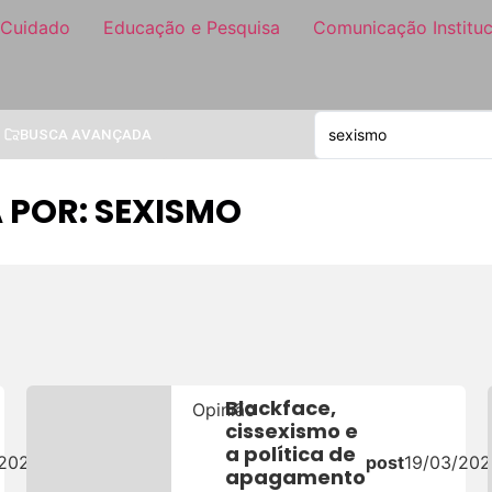
 Cuidado
Educação e Pesquisa
Comunicação Instituc
BUSCA AVANÇADA
 POR: SEXISMO
Blackface,
Opinião
cissexismo e
a política de
/2026
post
19/03/20
apagamento