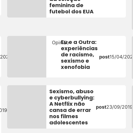
feminina de
futebol dos EUA
Eu e a Outra:
Opinião
experiências
de racismo,
/2021
post
15/04/202
sexismo e
xenofobia
Sexismo, abuso
e cyberbullying:
A Netflix não
post
23/09/2019
cansa de errar
019
nos filmes
adolescentes