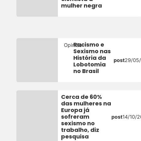
mulher negra
Racismo e
Opinião
Sexismo nas
História da
post
29/05
Lobotomia
no Brasil
Cerca de 60%
das mulheres na
Europa já
sofreram
post
14/10/2
sexismo no
trabalho, diz
pesquisa