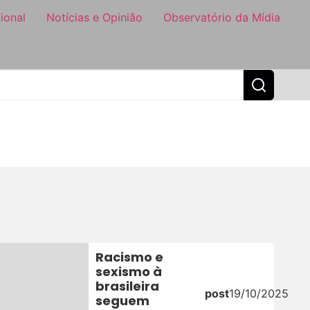
ional
Notícias e Opinião
Observatório da Mídia
Racismo e
sexismo à
brasileira
26
post
19/10/2025
seguem