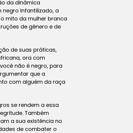
ão da dinâmica
m
negro
infantilizado, a
o mito da mulher branca
ruções de gênero e de
ão de suas práticas,
africana, ora com
você não é negro, para
 argumentar que a
ento com alguém da raça
gros se rendem a essa
 negritude. Também
ram a sua existência no
ldades de combater o