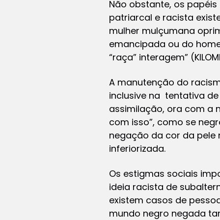
Não obstante, os papéis
patriarcal e racista exis
mulher mulçumana oprim
emancipada ou do homem
“raça” interagem” (KILOMBR
A manutenção do racismo
inclusive na tentativa d
assimilação, ora com a 
com isso”, como se negr
negação da cor da pele
inferiorizada.
Os estigmas sociais imp
ideia racista de subalt
existem casos de pessoas
mundo negro negada tam