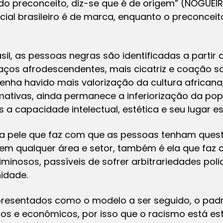
o preconceito, diz-se que é de origem” (NOGUEIRA
acial brasileiro é de marca, enquanto o preconceit
il, as pessoas negras são identificadas a partir 
aços afrodescendentes, mais cicatriz e coação so
 tenha havido mais valorização da cultura africa
rmativas, ainda permanece a inferiorização da po
a capacidade intelectual, estética e seu lugar es
a da pele que faz com que as pessoas tenham ques
m qualquer área e setor, também é ela que faz
minosos, passíveis de sofrer arbitrariedades poli
idade.
resentados como o modelo a ser seguido, o padr
ticos e econômicos, por isso que o racismo está e