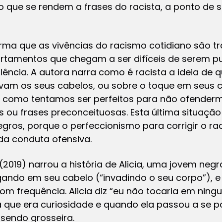
 que se rendem a frases do racista, a ponto de s
irma que as vivências do racismo cotidiano são t
ortamentos que chegam a ser difíceis de serem 
olência. A autora narra como é racista a ideia de
avam os seus cabelos, ou sobre o toque em seus 
 como tentamos ser perfeitos para não ofender
das ou frases preconceituosas. Esta última situaçã
gros, porque o perfeccionismo para corrigir o rac
a conduta ofensiva.
(2019) narrou a história de Alicia, uma jovem neg
ndo em seu cabelo (“invadindo o seu corpo”), e 
om frequência. Alicia diz “eu não tocaria em nin
ia que era curiosidade e quando ela passou a se po
sendo grosseira.