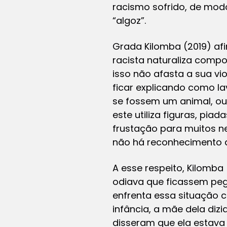
racismo sofrido, de modo
“
algoz
”.
Grada Kilomba (2019) af
racista naturaliza comp
isso não afasta a sua vi
ficar explicando como l
se fossem um animal, ou
este utiliza figuras, pia
frustação para muitos ne
não há reconhecimento d
A esse respeito, Kilomba 
odiava que ficassem pega
enfrenta essa situação c
infância, a mãe dela diz
disseram que ela estava 