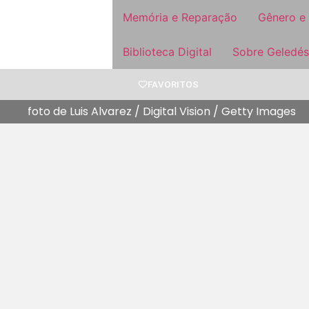
Memória e Reparação
Gênero e
Biblioteca Digital
Sobre Geledés
FAVORITOS
foto de Luis Alvarez / Digital Vision / Getty Images