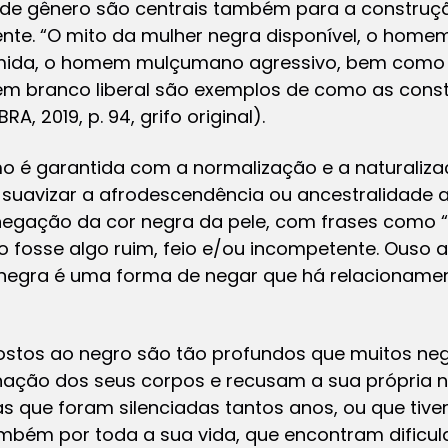
 de gênero são centrais também para a construç
tente. “O mito da mulher
negra
disponível, o home
ida, o homem mulçumano agressivo, bem como 
 branco liberal são exemplos de como as const
A, 2019, p. 94, grifo original).
 é garantida com a normalização e a naturalizaç
e suavizar a afrodescendência ou ancestralidade 
negação da cor negra da pele, com frases como “
o fosse algo ruim, feio e/ou incompetente. Ouso
 negra é uma forma de negar que há relacionam
ostos ao negro são tão profundos que muitos ne
ernação dos seus corpos e recusam a sua própria
 que foram silenciadas tantos anos, ou que tive
bém por toda a sua vida, que encontram dificu