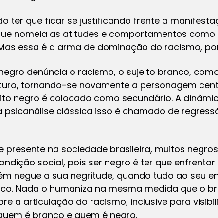
o ter que ficar se justificando frente a manifesta
ue nomeia as atitudes e comportamentos como d
Mas essa é a arma de dominação do racismo, porq
 negro
denúncia o racismo, o sujeito branco, como
ro, tornando-se novamente a personagem centr
ito negro é colocado como secundário. A dinâmi
 psicanálise clássica isso é chamado de regressão”
e presente na sociedade brasileira, muitos negr
ndição social, pois ser negro é ter que enfrentar
ém negue a sua negritude, quando tudo ao seu en
ico
. Nada o humaniza na mesma medida que o br
e a articulação do racismo, inclusive para visibi
quem é branco e quem é negro.