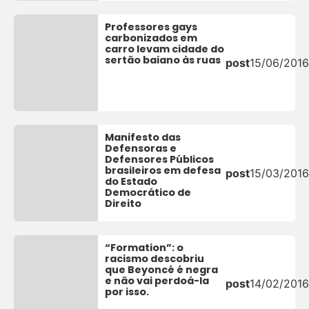
Professores gays
carbonizados em
carro levam cidade do
sertão baiano às ruas
post
15/06/2016
Manifesto das
Defensoras e
Defensores Públicos
brasileiros em defesa
post
15/03/2016
do Estado
Democrático de
Direito
“Formation”: o
racismo descobriu
que Beyoncé é negra
e não vai perdoá-la
post
14/02/2016
por isso.