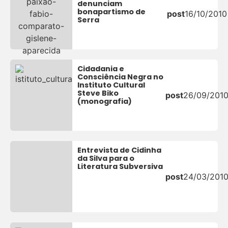
denunciam
bonapartismo de
post
16/10/2010
Serra
Cidadania e
Consciência Negra no
Instituto Cultural
Steve Biko
post
26/09/201
(monografia)
Entrevista de Cidinha
da Silva para o
Literatura Subversiva
post
24/03/201