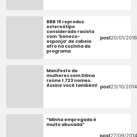
BBB 16 reproduz
estereótipo
considerado racista
com ‘boneco-
post
20/01/2016
esponja’ de cabelo
afro na cozinha do
programa
Manifesto de
mulheres com Dilma
reúne 1.723 nomes.
Assine você também!
post
23/10/2014
“Minha empregada é
muito abusada”
post
27/09/201