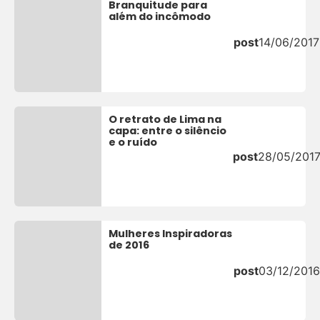
Branquitude para
além do incômodo
post
14/06/2017
O retrato de Lima na
capa: entre o silêncio
e o ruído
post
28/05/201
Mulheres Inspiradoras
de 2016
post
03/12/2016