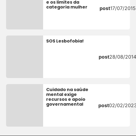
e os limites da
categoria mulher
post
17/07/2015
SOS Lesbofobia!
post
28/08/201
Cuidado na saúde
mental exige
recursos e apoio
governamental
post
02/02/202