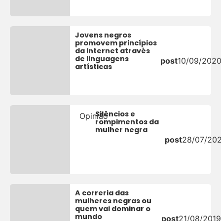
Jovens negros
promovem princípios
da Internet através
de linguagens
post
10/09/202
artísticas
Silêncios e
Opinião
rompimentos da
mulher negra
post
28/07/20
A correria das
mulheres negras ou
quem vai dominar o
mundo
post
21/08/2019