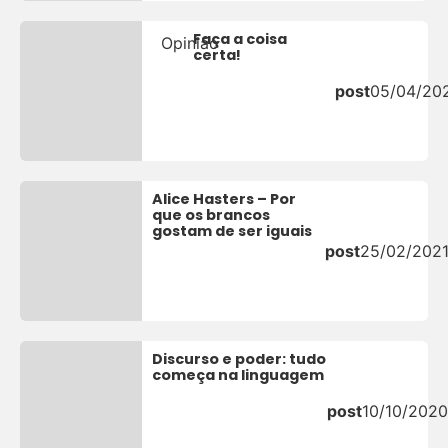
Faça a coisa
Opinião
certa!
post
05/04/20
Alice Hasters – Por
que os brancos
gostam de ser iguais
post
25/02/202
Discurso e poder: tudo
começa na linguagem
post
10/10/2020