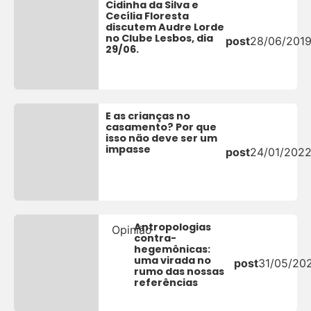
Cidinha da Silva e
Cecília Floresta
discutem Audre Lorde
no Clube Lesbos, dia
post
28/06/201
29/06.
E as crianças no
casamento? Por que
isso não deve ser um
impasse
post
24/01/202
Antropologias
Opinião
contra-
hegemônicas:
uma virada no
post
31/05/20
rumo das nossas
referências