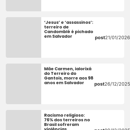
‘Jesus’ e ‘assassinos’:
terreiro de
Candomblé é pichado
em Salvador
post
21/01/2026
Mãe Carmen, ialorixá
do Terreiro do
Gantois, morre aos 98
anos em Salvador
post
26/12/202
Racismo religioso:
76% dos terreiros no
Brasil sofreram
violências