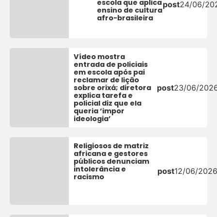
escola que aplica
post
24/06/20
ensino de cultura
afro-brasileira
Vídeo mostra
entrada de policiais
em escola após pai
reclamar de lição
sobre orixá; diretora
post
23/06/202
explica tarefa e
policial diz que ela
queria ‘impor
ideologia’
Religiosos de matriz
africana e gestores
públicos denunciam
intolerância e
post
12/06/202
racismo