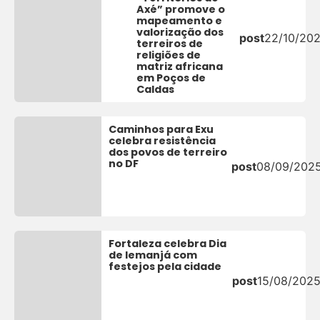
Axé” promove o
mapeamento e
valorização dos
post
22/10/20
terreiros de
religiões de
matriz africana
em Poços de
Caldas
Caminhos para Exu
celebra resistência
dos povos de terreiro
no DF
post
08/09/202
Fortaleza celebra Dia
de Iemanjá com
festejos pela cidade
post
15/08/202