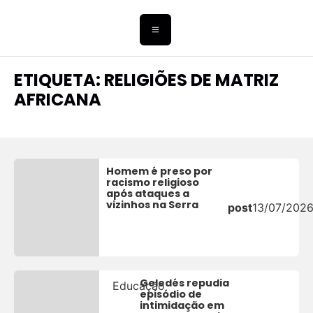
ETIQUETA: RELIGIÕES DE MATRIZ
AFRICANA
Homem é preso por
racismo religioso
após ataques a
vizinhos na Serra
post
13/07/202
Geledés repudia
Educação
episódio de
intimidação em