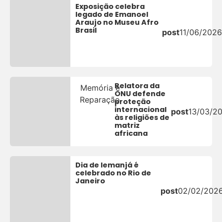
Exposição celebra
legado de Emanoel
Araujo no Museu Afro
Brasil
post
11/06/2026
Relatora da
Memória e
ONU defende
Reparação
proteção
internacional
post
13/03/2
às religiões de
matriz
africana
Dia de Iemanjá é
celebrado no Rio de
Janeiro
post
02/02/202