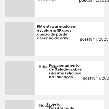
post
09/12/202
PM entra armada em
escola em SP após
queixa de pai de
desenho de orixá
post
19/11/2025
Posicionamento
Educação
de Geledés sobre
racismo religioso
na Educação
post
19/11/20
Projeto
Notícia
“Territórios de