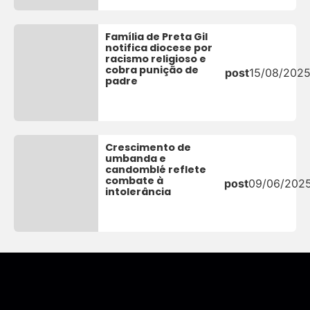
Família de Preta Gil
notifica diocese por
racismo religioso e
cobra punição de
post
15/08/202
padre
Crescimento de
umbanda e
candomblé reflete
combate à
post
09/06/202
intolerância