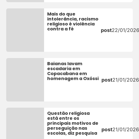
Mais do que
intolerância, racismo
religioso é violência
contra a fé
post
22/01/202
Baianas lavam
escadaria em
Copacabana em
homenagem a Oxóssi
post
21/01/2026
Questão religiosa
está entre os
principais motivos de
perseguição nas
post
21/01/2026
escolas, diz pesquisa