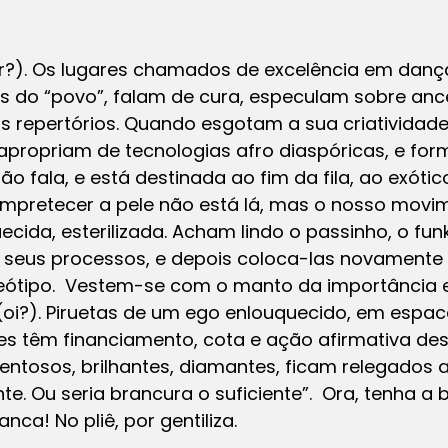
er?). Os lugares chamados de excelência em dan
 do “povo”, falam de cura, especulam sobre ance
s repertórios. Quando esgotam a sua criatividade
apropriam de tecnologias afro diaspóricas, e fo
o fala, e está destinada ao fim da fila, ao exótic
 empretecer a pele não está lá, mas o nosso movi
cida, esterilizada. Acham lindo o passinho, o fun
seus processos, e depois coloca-las novamente n
ereótipo. Vestem-se com o manto da importância
oi?). Piruetas de um ego enlouquecido, em espa
 eles têm financiamento, cota e ação afirmativa de
entosos, brilhantes, diamantes, ficam relegados 
nte. Ou seria brancura o suficiente”. Ora, tenha a
ca! No pliê, por gentiliza.