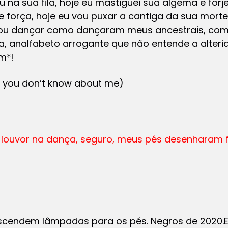
ou na sua fila, hoje eu mastiguei sua algema e forje
e força, hoje eu vou puxar a cantiga da sua morte.
u vou dançar como dançaram meus ancestrais, com
, analfabeto arrogante que não entende a alterid
im*!
n you don’t know about me)
i louvor na dança, seguro, meus pés desenharam 
scendem lâmpadas para os pés. Negros de 2020.E