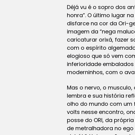
Déjá vu é o sopro dos an
honra”. O último lugar na
disfarce na cor da Ori-g
imagem da “nega maluca”
caricaturar orixá, fazer s
com o espírito algemado
elogioso que só vem com
inferioridade embalados
moderninhos, com o ava
Mas o nervo, o musculo, 
lembra e sua história ref
olho do mundo com um fo
volts nesse encontro, o
posse do ORI, da própri
de metralhadora no ego d