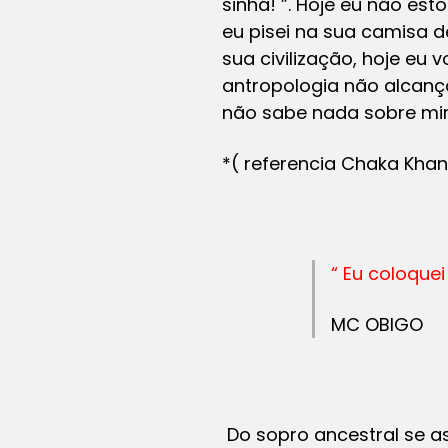
sinhá! ”. Hoje eu não est
eu pisei na sua camisa d
sua civilização, hoje e
antropologia não alcança
não sabe nada sobre m
*( referencia Chaka Kha
“ Eu coloque
MC OBIGO
Do sopro ancestral se a