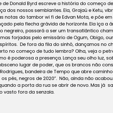
e de Donald Byrd escreve a história do começo 
rça dos nossos semblantes. Ela, Grajaú e Ketu, vib
nas notas do tambor wi fi de Edvan Mota, e põe e
ado pela flecha grávida de horizonte. Ela iça a 
o negreiro, passará a ser um transatlântico cha
mas forjadas pelo emissário de Ogum, Obigo, ouri
spíritos. De fora da fila do sinhô, dançamos no 
to no começo de tudo lembra? Olha, veja o pet
mo é poderosa a presença. Lança seu olho luz, so
obsceno lugar de poder, que os brancos não con
 Rodrigues, bandeira de Tempo que abre caminho
 os pés, negros de 2020”. Não, ainda não acabou.
quando a porta da rua se abrir de novo. Mas já s
o vasto fora da senzala.