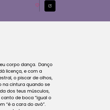
seu corpo dança. Danço
á licença, e com a
tral, o piscar de olhos,
o na cintura quando se
ida dos teus músculos,
canto de boca “igual o
em “é a cara do avô”.