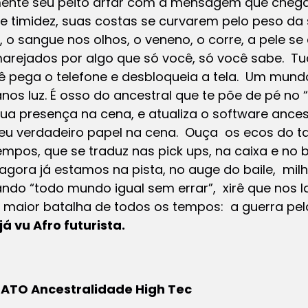
mente seu peito arfar com a mensagem que chega
 timidez, suas costas se curvarem pelo peso da
o sangue nos olhos, o veneno, o corre, a pele se
 marejados por algo que só você, só você sabe. T
 pega o telefone e desbloqueia a tela. Um mund
nos luz. É osso do ancestral que te põe de pé no 
 presença na cena, e atualiza o software ancestr
eu verdadeiro papel na cena. Ouça os ecos do ta
mpos, que se traduz nas pick ups, na caixa e no
 agora já estamos na pista, no auge do baile, mil
ando “todo mundo igual sem errar”, xirê que nos la
maior batalha de todos os tempos: a guerra pela 
já vu Afro futurista.
1º ATO Ancestralidade High Tec