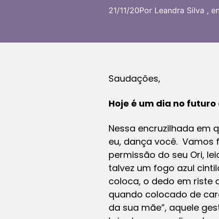
21/11/20
Por Leandra Silva , e
Saudações,
Hoje é um dia no futuro
Nessa encruzilhada em 
eu, dança você. Vamos f
permissão do seu Ori, le
talvez um fogo azul cint
coloca, o dedo em riste 
quando colocado de cara
da sua mãe”, aquele gest