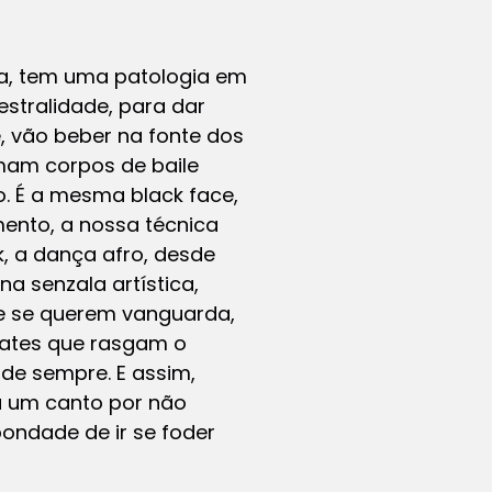
ça, tem uma patologia em
stralidade, para dar
, vão beber na fonte dos
rmam corpos de baile
o. É a mesma black face,
mento, a nossa técnica
k, a dança afro, desde
a senzala artística,
 e se querem vanguarda,
cates que rasgam o
sde sempre. E assim,
a um canto por não
 bondade de ir se foder