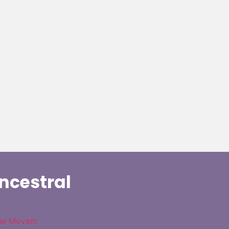
ncestral
que Movem