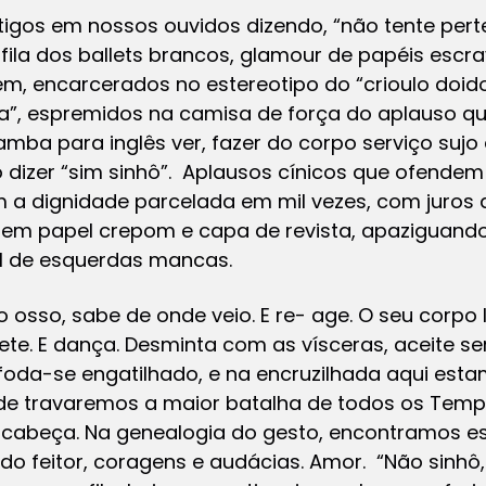
tigos em nossos ouvidos dizendo, “não tente pert
 fila dos ballets brancos, glamour de papéis escra
em, encarcerados no estereotipo do “crioulo doi
, espremidos na camisa de força do aplauso qu
amba para inglês ver, fazer do corpo serviço sujo d
 dizer “sim sinhô”. Aplausos cínicos que ofende
 a dignidade parcelada em mil vezes, com juros
 em papel crepom e capa de revista, apaziguando
l de esquerdas mancas.
o osso, sabe de onde veio. E re- age. O seu corp
lete. E dança. Desminta com as vísceras, aceite ser
da-se engatilhado, e na encruzilhada aqui esta
nde travaremos a maior batalha de todos os Temp
a cabeça. Na genealogia do gesto, encontramos 
o feitor, coragens e audácias. Amor. “Não sinhô