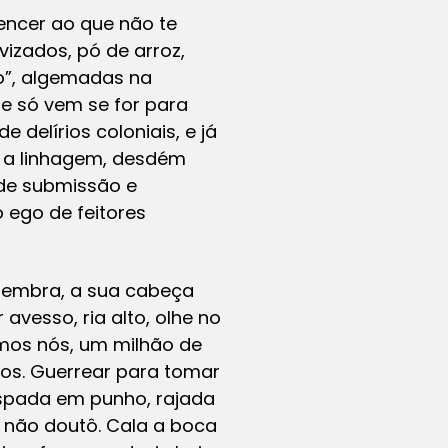
encer ao que não te
vizados, pó de arroz,
do”, algemadas na
e só vem se for para
e delírios coloniais, e já
m a linhagem, desdém
 de submissão e
 ego de feitores
o lembra, a sua cabeça
 avesso, ria alto, olhe no
mos nós, um milhão de
os. Guerrear para tomar
espada em punho, rajada
, não doutô. Cala a boca