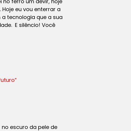
i no ferro um devir, hoje
 Hoje eu vou enterrar a
 a tecnologia que a sua
ade. E silêncio! Você
futuro”
 no escuro da pele de