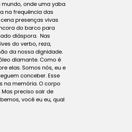
de mundo, onde uma yaba
ra na frequência das
m cena presenças vivas
âncora do barco para
mado diáspora. Nas
ves do verbo, reza,
chão da nossa dignidade.
róleo diamante. Como é
bre elas. Somos nós, eu e
seguem conceber. Esse
s na memória. O corpo
 Mas preciso sair de
abemos, você eu eu, qual