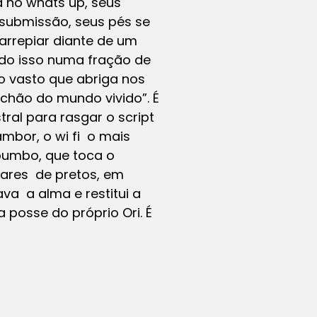
 no whats up, seus
 submissão, seus pés se
 arrepiar diante de um
udo isso numa fração de
o vasto que abriga nos
“chão do mundo vivido”. É
al para rasgar o script
mbor, o wi fi o mais
 bumbo, que toca o
hares de pretos, em
va a alma e restitui a
posse do próprio Ori. É