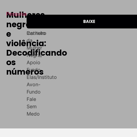
Mulheres
Pesquisa
Autor(a):
Editora:
Data:
negras
BAIXE
Suelaine
Geledés
2017
e
Carneiro
Instituto
da
violência:
Mulher
Decodificando
Negra/
os
Apoio
números
Fundo
Elas/Instituto
Avon-
Fundo
Fale
Sem
Medo