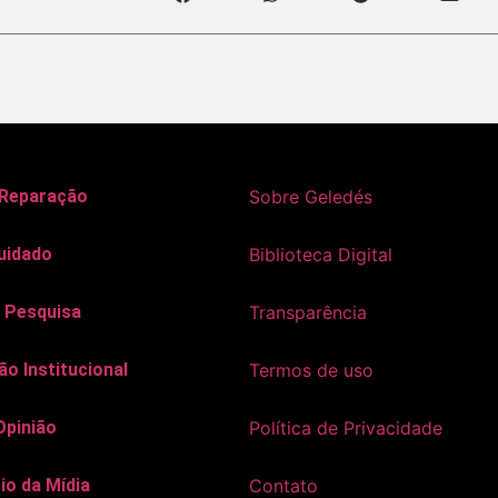
 Reparação
Sobre Geledés
uidado
Biblioteca Digital
 Pesquisa
Transparência
o Institucional
Termos de uso
Opinião
Política de Privacidade
io da Mídia
Contato