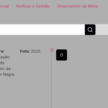
ional
Notícias e Opinião
Observatório da Mídia
ra:
Data:
2025
zação:
dés
tuto da
r Negra