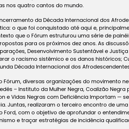
as nos quatro cantos do mundo.
ncerramento da Década Internacional dos Afrod
tica: o que foi conquistado até aqui e, principal
ntexto que o Fórum estruturou uma série de painéi
propostas para os próximos dez anos. As discuss
Reparações, Desenvolvimento Sustentável e Justi
ar o racismo sistêmico e os danos históricos; C
gunda Década Internacional dos Afrodescendentes
 Fórum, diversas organizações do movimento neg
ledés – Instituto da Mulher Negra, Coalizão Negra po
on e Vidas Negras com Deficiência Importam — s
a. Juntas, realizaram o terceiro encontro de uma
o Ford, com o objetivo de aprofundar o entendim
smo e traçar estratégias de incidência qualific