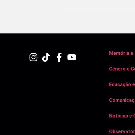
Memória e
Gênero e C
Educação e
Comunicaçã
Notícias e 
Observatór