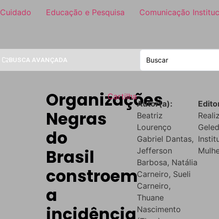
 Cuidado
Educação e Pesquisa
Comunicação Instituc
BUSCA AVANÇADA
Organizações
Cartilha
Autor(a):
Edito
Negras
Beatriz
Reali
Lourenço
Gele
do
Gabriel Dantas,
Insti
Brasil
Jefferson
Mulhe
Barbosa, Natália
constroem
Carneiro, Sueli
Carneiro,
a
Thuane
incidência
Nascimento