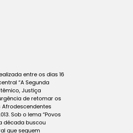
lizada entre os dias 16
central “A Segunda
têmico, Justiça
 urgência de retomar os
s Afrodescendentes
013. Sob o lema “Povos
la década buscou
ural que seguem