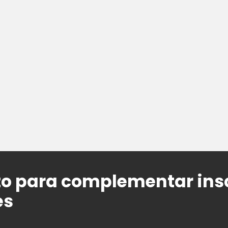
o para complementar ins
es