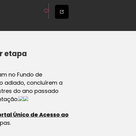
r etapa
ram no Fundo de
so adiado, concluírem a
estres do ano passado
ntação.
ortal Único de Acesso ao
pas.