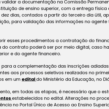
ra validar a documentação na Comissão Permanen
uição de ensino superior, com a entrega física o
ez dias, contados a partir do terceiro dia útil, a
ição, para validação das informações no agente 
rir esses procedimentos a contratação do finan
a do contrato poderá ser por meio digital, caso 
erior e do agente financeiro.
 para a complementação das inscrições adiadas 
ntes aos processos seletivos realizados no prim
dos em um
edital
do Ministério da Educação, no
Di
to, em todas as etapas, é necessário que o est
entos
estabelecidos no edital. Alterações no proc
ncia no Portal Único de Acesso ao Ensino Super