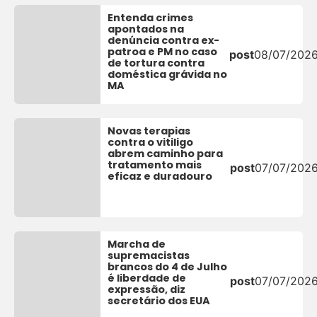
Entenda crimes
apontados na
denúncia contra ex-
patroa e PM no caso
post
08/07/202
de tortura contra
doméstica grávida no
MA
Novas terapias
contra o vitiligo
abrem caminho para
tratamento mais
post
07/07/202
eficaz e duradouro
Marcha de
supremacistas
brancos do 4 de Julho
é liberdade de
post
07/07/202
expressão, diz
secretário dos EUA