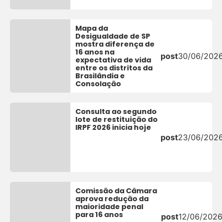
Mapa da
Desigualdade de SP
mostra diferença de
16 anos na
post
30/06/202
expectativa de vida
entre os distritos da
Brasilândia e
Consolação
Consulta ao segundo
lote de restituição do
IRPF 2026 inicia hoje
post
23/06/202
Comissão da Câmara
aprova redução da
maioridade penal
para 16 anos
post
12/06/202