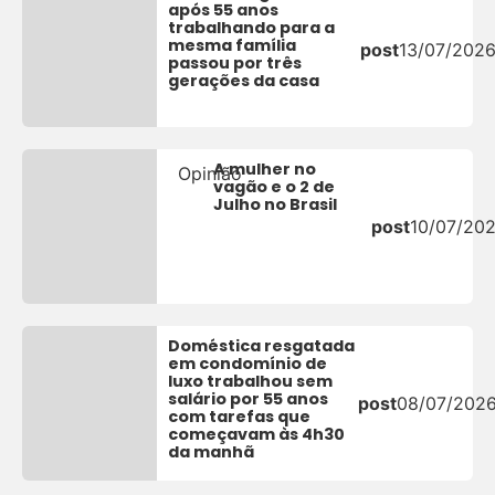
após 55 anos
trabalhando para a
mesma família
post
13/07/202
passou por três
gerações da casa
A mulher no
Opinião
vagão e o 2 de
Julho no Brasil
post
10/07/20
Doméstica resgatada
em condomínio de
luxo trabalhou sem
salário por 55 anos
post
08/07/202
com tarefas que
começavam às 4h30
da manhã