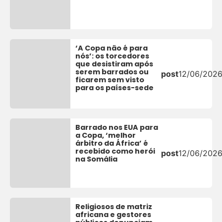
‘A Copa não é para
nós’: os torcedores
que desistiram após
serem barrados ou
post
12/06/202
ficarem sem visto
para os países-sede
Barrado nos EUA para
a Copa, ‘melhor
árbitro da África’ é
recebido como herói
post
12/06/202
na Somália
Religiosos de matriz
africana e gestores