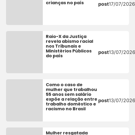
crianças no país
post
17/07/202
Raio-X da Justiça
revela abismo racial
nos Tribunais e
Ministérios Públicos
post
13/07/202
do país​
Como o caso de
mulher que trabalhou
55 anos sem salário
expõe a relação entre
post
13/07/202
trabalho doméstico e
racismo no Brasil
Mulher resgatada