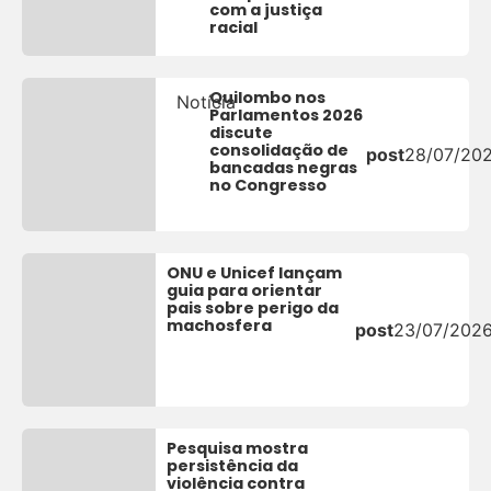
com a justiça
racial
Quilombo nos
Notícia
Parlamentos 2026
discute
consolidação de
post
28/07/20
bancadas negras
no Congresso
ONU e Unicef lançam
guia para orientar
pais sobre perigo da
machosfera
post
23/07/202
Pesquisa mostra
persistência da
violência contra