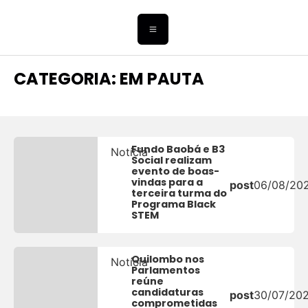
CATEGORIA: EM PAUTA
Fundo Baobá e B3
Notícia
Social realizam
evento de boas-
vindas para a
post
06/08/20
terceira turma do
Programa Black
STEM
Quilombo nos
Notícia
Parlamentos
reúne
candidaturas
post
30/07/20
comprometidas