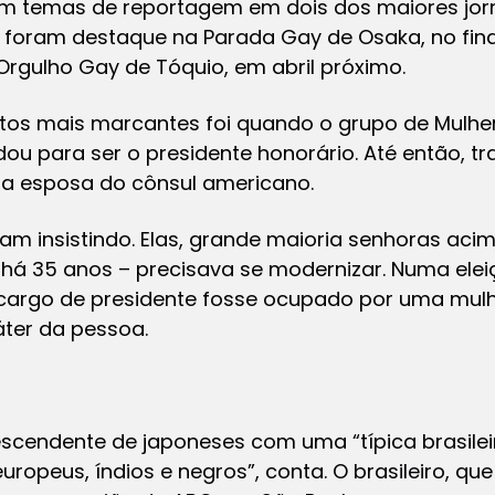
ram temas de reportagem em dois dos maiores jo
 foram destaque na Parada Gay de Osaka, no fina
Orgulho Gay de Tóquio, em abril próximo.
tos mais marcantes foi quando o grupo de Mulh
dou para ser o presidente honorário. Até então, t
a esposa do cônsul americano.
am insistindo. Elas, grande maioria senhoras aci
 há 35 anos – precisava se modernizar. Numa ele
o cargo de presidente fosse ocupado por uma mu
áter da pessoa.
scendente de japoneses com uma “típica brasileir
ropeus, índios e negros”, conta. O brasileiro, qu