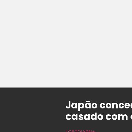
Japão conced
casado com 
LGBTQIAPN+