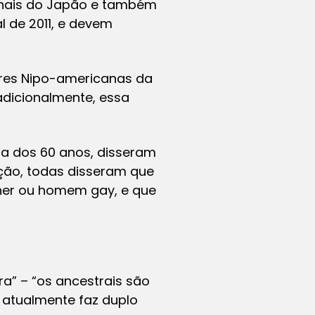
rnais do Japão e também
l de 2011, e devem
eres Nipo-americanas da
radicionalmente, essa
ma dos 60 anos, disseram
ição, todas disseram que
lher ou homem gay, e que
a” – “os ancestrais são
e atualmente faz duplo