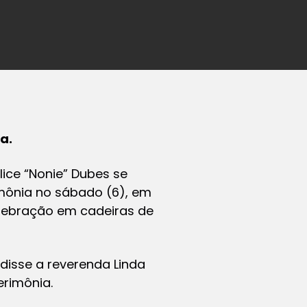
a.
ice “Nonie” Dubes se
imônia no sábado (6), em
elebração em cadeiras de
disse a reverenda Linda
rimônia.