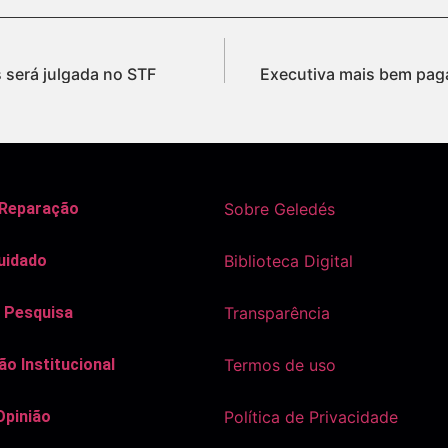
 será julgada no STF
Executiva mais bem pag
 Reparação
Sobre Geledés
uidado
Biblioteca Digital
 Pesquisa
Transparência
o Institucional
Termos de uso
Opinião
Política de Privacidade