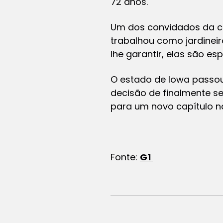
72 anos.
Um dos convidados da ce
trabalhou como jardineir
lhe garantir, elas são esp
O estado de Iowa passou
decisão de finalmente s
para um novo capítulo na
Fonte:
G1