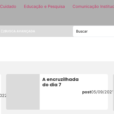
 Cuidado
Educação e Pesquisa
Comunicação Instituc
BUSCA AVANÇADA
A encruzilhada
do dia 7
post
05/09/2021
2022