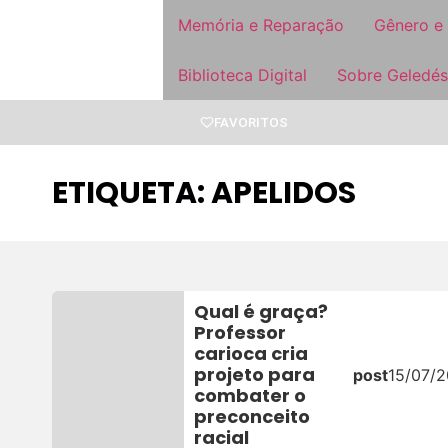
Memória e Reparação
Gênero e
Biblioteca Digital
Sobre Geledés
FAVORITOS
ETIQUETA: APELIDOS
Qual é graça?
Professor
carioca cria
projeto para
post
15/07/2
combater o
preconceito
racial