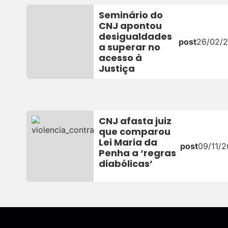
Seminário do
CNJ apontou
desigualdades
post
26/02/
a superar no
acesso à
Justiça
CNJ afasta juiz
que comparou
Lei Maria da
post
09/11/2
Penha a ‘regras
diabólicas’