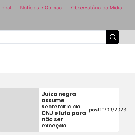
ional
Notícias e Opinião
Observatório da Mídia
Juíza negra
assume
secretaria do
post
10/09/2023
CNJ e luta para
não ser
exceção