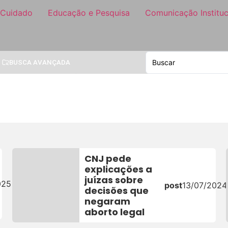
 Cuidado
Educação e Pesquisa
Comunicação Instituc
BUSCA AVANÇADA
CNJ pede
explicações a
juízas sobre
025
post
13/07/2024
decisões que
negaram
aborto legal