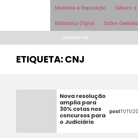
Memória e Reparação
Gênero e
Biblioteca Digital
Sobre Geledés
FAVORITOS
ETIQUETA: CNJ
Nova resolução
amplia para
30% cotas nos
post
11/11/2
concursos para
o Judiciário