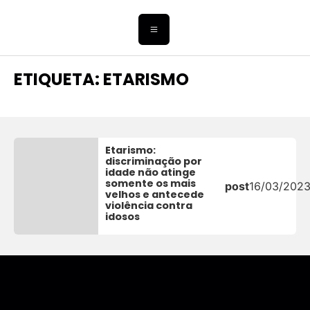
ETIQUETA: ETARISMO
Etarismo:
discriminação por
idade não atinge
somente os mais
post
16/03/202
velhos e antecede
violência contra
idosos