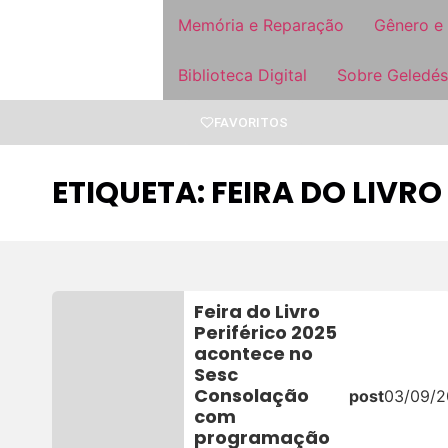
Memória e Reparação
Gênero e
Biblioteca Digital
Sobre Geledés
FAVORITOS
ETIQUETA: FEIRA DO LIVRO
Feira do Livro
Periférico 2025
acontece no
Sesc
Consolação
post
03/09/
com
programação