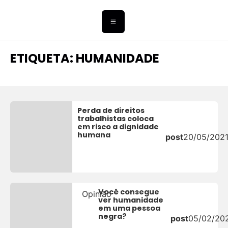
ETIQUETA: HUMANIDADE
Perda de direitos
trabalhistas coloca
em risco a dignidade
humana
post
20/05/202
Você consegue
Opinião
ver humanidade
em uma pessoa
negra?
post
05/02/20