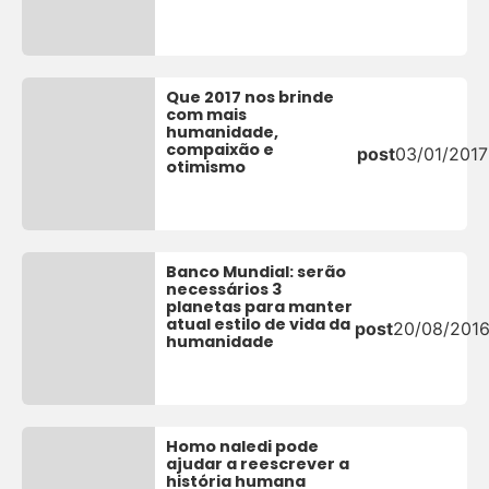
Que 2017 nos brinde
com mais
humanidade,
compaixão e
post
03/01/2017
otimismo
Banco Mundial: serão
necessários 3
planetas para manter
atual estilo de vida da
post
20/08/201
humanidade
Homo naledi pode
ajudar a reescrever a
história humana