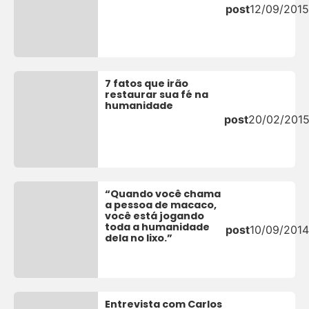
post
12/09/2015
7 fatos que irão
restaurar sua fé na
humanidade
post
20/02/201
“Quando você chama
a pessoa de macaco,
você está jogando
toda a humanidade
post
10/09/2014
dela no lixo.”
Entrevista com Carlos