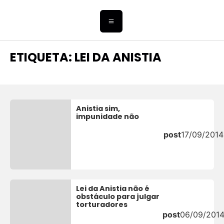
ETIQUETA: LEI DA ANISTIA
Anistia sim,
impunidade não
post
17/09/2014
Lei da Anistia não é
obstáculo para julgar
torturadores
post
06/09/201